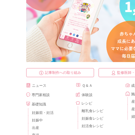
記事制作への取り組み
監修医師
ニュース
Ｑ＆Ａ
成
施
専門家相談
体験談
産
レシピ
基礎知識
産
離乳食レシピ
妊娠前・妊活
婦
妊娠食レシピ
妊娠中
妊活食レシピ
出産