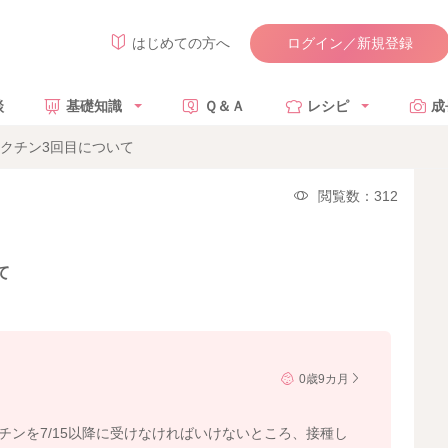
ログイン／新規登録
はじめての方へ
談
基礎知識
Ｑ＆Ａ
レシピ
成
ワクチン3回目について
閲覧数：312
て
0歳9カ月
チンを7/15以降に受けなければいけないところ、接種し