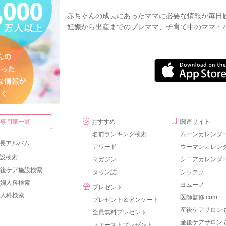
赤ちゃんの成長にあったママに必要な情報が毎日
妊娠から出産までのプレママ、子育て中のママ・
・専門家一覧
おすすめ
関連サイト
名前ランキング検索
ムーンカレンダ
長アルバム
アワード
ウーマンカレン
設検索
マガジン
シニアカレンダ
後ケア施設検索
タウン誌
シッテク
婦人科検索
ヨムーノ
プレゼント
人科検索
医師監修.com
プレゼント＆アンケート
産後ケアサロン 
全員無料プレゼント
産後ケアサロン 
ファーストプレゼント