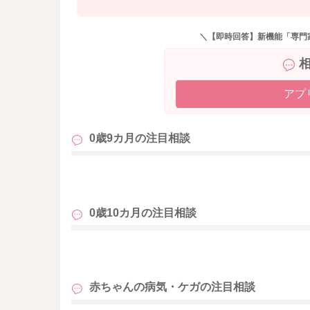
＼【即時回答】新機能「専門
アプ
0歳9カ月の
注目相談
も
0歳10カ月の
注目相談
も
赤ちゃんの病気・ケガの
注目相談