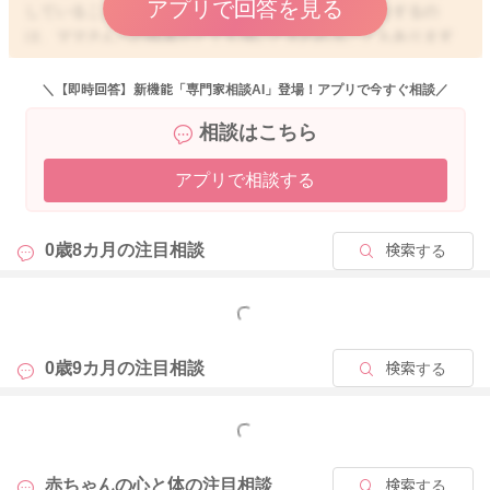
アプリで回答を見る
していることには変わらないと思いますよ。後追いをするの
は、ママさんへの執着がとても強いと言われることもあります
が、後追いがある＝愛着形成ができている、というわけではあ
りませんよ。お子さんは、一時的に目の前からママさんがいな
＼【即時回答】新機能「専門家相談AI」登場！アプリで今すぐ相談／
くなってしまっても、ママさんは必ず戻ってくるということを
相談はこちら
学んでいきます。発達のスピードには個人差もありますが、健
診等で特に指摘されることがなければ、あまりご心配なさらず
アプリで相談する
に、お子さんなりの成長を見守っていただければ良いと思いま
すよ。
0歳8カ月の
注目相談
検索する
2025/10/8 16:59
もっと見る
0歳9カ月の
注目相談
検索する
もっと見る
赤ちゃんの心と体の
注目相談
検索する