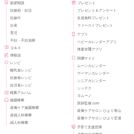
基礎知識
プレゼント
妊娠前・妊活
プレゼント＆アンケート
妊娠中
全員無料プレゼント
出産
ファーストプレゼント
育児
アプリ
不妊・不妊治療
ベビーカレンダーアプリ
Ｑ＆Ａ
体重管理アプリ
体験談
関連サイト
レシピ
ムーンカレンダー
離乳食レシピ
ウーマンカレンダー
妊娠食レシピ
シニアカレンダー
妊活食レシピ
シッテク
成長アルバム
ヨムーノ
施設検索
医師監修.com
産後ケア施設検索
産後ケアサロン ひより青山
産婦人科検索
産後ケアサロン ひより芝浦
婦人科検索
子育て支援団体