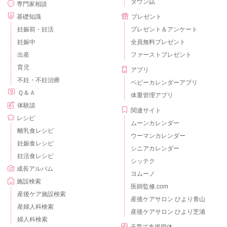
タウン誌
専門家相談
基礎知識
プレゼント
妊娠前・妊活
プレゼント＆アンケート
妊娠中
全員無料プレゼント
出産
ファーストプレゼント
育児
アプリ
不妊・不妊治療
ベビーカレンダーアプリ
Ｑ＆Ａ
体重管理アプリ
体験談
関連サイト
レシピ
ムーンカレンダー
離乳食レシピ
ウーマンカレンダー
妊娠食レシピ
シニアカレンダー
妊活食レシピ
シッテク
成長アルバム
ヨムーノ
施設検索
医師監修.com
産後ケア施設検索
産後ケアサロン ひより青山
産婦人科検索
産後ケアサロン ひより芝浦
婦人科検索
子育て支援団体