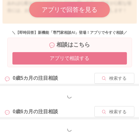
あれば心配ないことがほとんどかと思います。 ですが心配な場
アプリで回答を見る
合には、お控えくださいね。 どうぞよろしくお願いします！
＼【即時回答】新機能「専門家相談AI」登場！アプリで今すぐ相談／
2025/10/8 21:33
相談はこちら
アプリで相談する
0歳5カ月の
注目相談
検索する
もっと見る
0歳6カ月の
注目相談
検索する
もっと見る