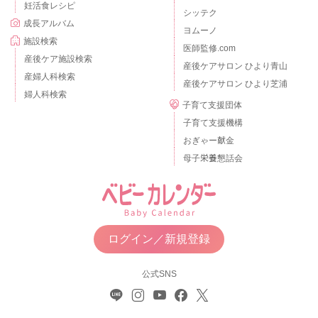
妊活食レシピ
シッテク
成長アルバム
ヨムーノ
施設検索
医師監修.com
産後ケア施設検索
産後ケアサロン ひより青山
産婦人科検索
産後ケアサロン ひより芝浦
婦人科検索
子育て支援団体
子育て支援機構
おぎゃー献金
母子栄養懇話会
ログイン／新規登録
公式SNS