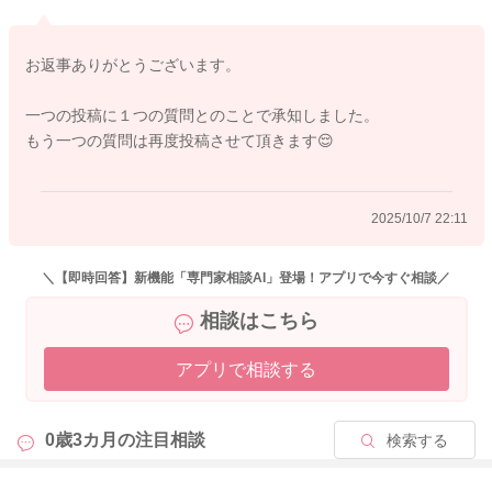
また、大変恐縮ですが、ベビーカレンダー事務局から、以下の
ような連絡を受けておりますので、お手間をおかけして申し訳
お返事ありがとうございます。
ありませんが、下記をお読みいただき、ご理解いただけますと
幸いです。
一つの投稿に１つの質問とのことで承知しました。
もう一つの質問は再度投稿させて頂きます😌
【1つの投稿に質問はひとつでお願いいたします】
こんにちは、ベビーカレンダー事務局です。 いつもベビーカレ
ンダーの専門家相談コーナーをご利用くださいましてありがと
2025/10/7 22:11
うございます。
大変恐縮ではございますが、こちらのコーナーでは「専門家相
＼【即時回答】新機能「専門家相談AI」登場！アプリで今すぐ相談／
談ご利用ガイド」に記載しておりますとおり、 「1つの投稿に
相談はこちら
質問はひとつ」でお願いをしております。
アプリで相談する
ご利用いただく際に2つ以上の質問がある場合、ひとつずつご投
稿くださいますようお願い致します。 今回のご投稿につきまし
ても、お手数をおかけしますが、再度ひとつずつご投稿いただ
0歳3カ月の
注目相談
検索する
けますでしょうか。