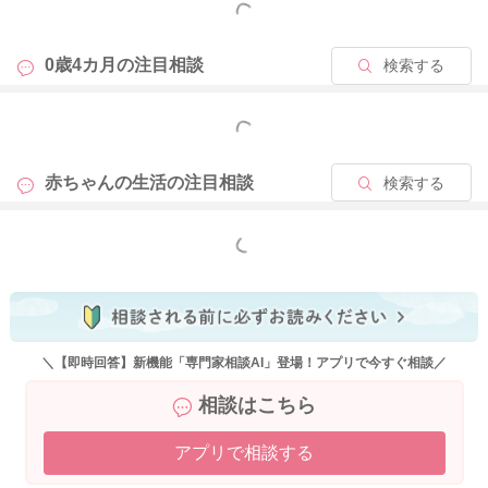
もっと見る
ひとつずつ投稿していただくことによって、 同じようなお悩み
をお持ちの方が相談を簡単に検索できることにより、 お悩みの
解決につながる可能性がございます。
0歳4カ月の
注目相談
検索する
ご理解いただけますと幸いです。
もっと見る
▼専門家相談ご利用ガイド
赤ちゃんの生活の
注目相談
検索する
https://senmonka.baby-calendar.jp/about
これからもベビーカレンダーの専門家相談コーナーをよろしく
もっと見る
お願いいたします。
2025/10/7 20:42
＼【即時回答】新機能「専門家相談AI」登場！アプリで今すぐ相談／
相談はこちら
アプリで相談する