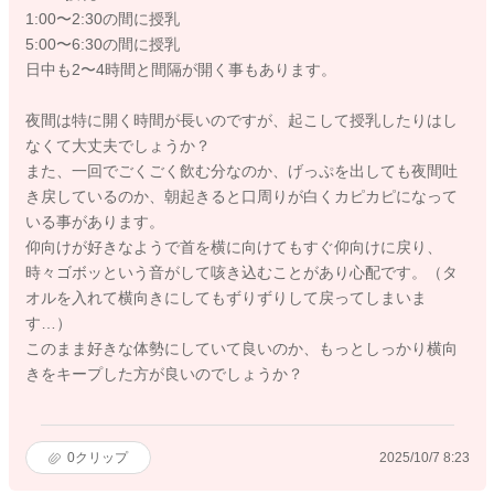
1:00〜2:30の間に授乳
5:00〜6:30の間に授乳
日中も2〜4時間と間隔が開く事もあります。
夜間は特に開く時間が長いのですが、起こして授乳したりはし
なくて大丈夫でしょうか？
また、一回でごくごく飲む分なのか、げっぷを出しても夜間吐
き戻しているのか、朝起きると口周りが白くカピカピになって
いる事があります。
仰向けが好きなようで首を横に向けてもすぐ仰向けに戻り、
時々ゴボッという音がして咳き込むことがあり心配です。（タ
オルを入れて横向きにしてもずりずりして戻ってしまいま
す…）
このまま好きな体勢にしていて良いのか、もっとしっかり横向
きをキープした方が良いのでしょうか？
0
クリップ
2025/10/7 8:23