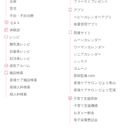
出産
ファーストプレゼント
育児
アプリ
不妊・不妊治療
ベビーカレンダーアプリ
Ｑ＆Ａ
体重管理アプリ
体験談
関連サイト
レシピ
ムーンカレンダー
離乳食レシピ
ウーマンカレンダー
妊娠食レシピ
シニアカレンダー
妊活食レシピ
シッテク
成長アルバム
ヨムーノ
施設検索
医師監修.com
産後ケア施設検索
産後ケアサロン ひより青山
産婦人科検索
産後ケアサロン ひより芝浦
婦人科検索
子育て支援団体
子育て支援機構
おぎゃー献金
母子栄養懇話会