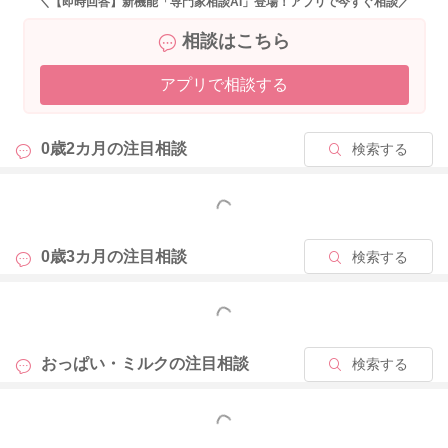
＼【即時回答】新機能「専門家相談AI」登場！アプリで今すぐ相談／
とはありますか？
相談はこちら
2ヶ月半ごろになっていることもありましたら、満腹中枢が形成
アプリで相談する
されるようになってきたことで、遊びのみをするようになって
くることが出てきます。
顔を背けるような仕草を見せたりと、哺乳の様子に変化が出て
0歳2カ月の
注目相談
検索する
くるようになります。
吸ってくれる時間が短くなっている分、ちょこちょこと勧めて
もっと見る
いただき、回数でトータルの哺乳量を稼ぐようにされてみるの
もいいと思います。
0歳3カ月の
注目相談
検索する
今の所、排泄もしっかりと回数がよく出ている様子でもありま
すので、それだけ飲めている証拠でもあるのかなと思います。
もっと見る
寝ぼけているような時にはしっかり飲んでくれて、活気もあっ
おっぱい・ミルクの
注目相談
検索する
て、床の上で、ゴロゴロと遊んでいる様子もあるようでした
ら、様子を見ていただいても良いのかなと思いました。
もっと見る
しかしそばで見ていて、ご心配な時には早めに受診をされてみ