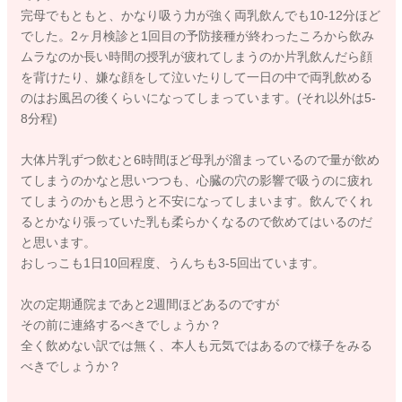
完母でもともと、かなり吸う力が強く両乳飲んでも10-12分ほど
でした。2ヶ月検診と1回目の予防接種が終わったころから飲み
ムラなのか長い時間の授乳が疲れてしまうのか片乳飲んだら顔
を背けたり、嫌な顔をして泣いたりして一日の中で両乳飲める
のはお風呂の後くらいになってしまっています。(それ以外は5-
8分程)
大体片乳ずつ飲むと6時間ほど母乳が溜まっているので量が飲め
てしまうのかなと思いつつも、心臓の穴の影響で吸うのに疲れ
てしまうのかもと思うと不安になってしまいます。飲んでくれ
るとかなり張っていた乳も柔らかくなるので飲めてはいるのだ
と思います。
おしっこも1日10回程度、うんちも3-5回出ています。
次の定期通院まであと2週間ほどあるのですが
その前に連絡するべきでしょうか？
全く飲めない訳では無く、本人も元気ではあるので様子をみる
べきでしょうか？