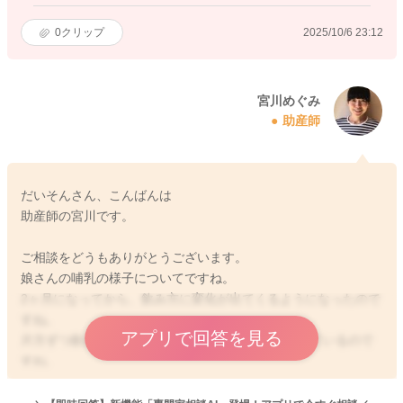
0
クリップ
2025/10/6 23:12
宮川めぐみ
助産師
だいそんさん、こんばんは
助産師の宮川です。
ご相談をどうもありがとうございます。
娘さんの哺乳の様子についてですね。
2ヶ月になってから、飲み方に変化が出てくるようになったので
すね。
アプリで回答を見る
片方ずつ飲むように、吸ってくれる時間が短くなっているので
すね。
両方を吸ってくれるのは、お風呂の後ぐらいだということで、
それ以外の寝ぼけているタイミングであれば、飲んでくれるこ