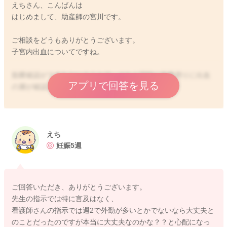
えちさん、こんばんは
はじめまして、助産師の宮川です。
ご相談をどうもありがとうございます。
子宮内出血についてですね。
胎嚢確認ができたということで、それと同時に胎嚢周りに出血
アプリで回答を見る
の層が確認されていたのですね。
お仕事を今は週2でされているということで、お休みされるかど
うかをお悩みなのですね。
もしお休みをすることも可能なようでしたら、念のために大事
えち
をとって次の診察までお休みをされてみるのもいいかもしれま
妊娠5週
せん。
先生から特に休職をして自宅安静にという指示ではなかったよ
うでしたら、そこまで絶対にしないといけないということでは
ご回答いただき、ありがとうございます。
ないとも思います。
先生の指示では特に言及はなく、
看護師さんの指示では週2で外勤が多いとかでないなら大丈夫と
なのでえちさんのお考えで良くなってくるのではないかと思い
のことだったのですが本当に大丈夫なのかな？？と心配になっ
ました。