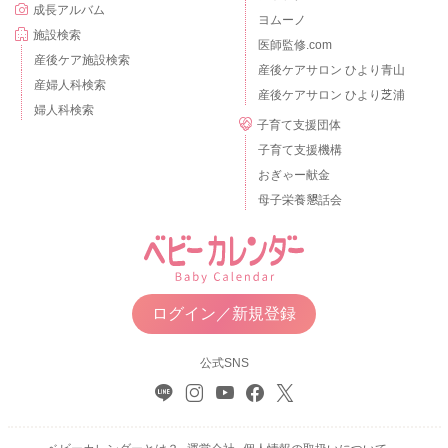
成長アルバム
ヨムーノ
施設検索
医師監修.com
産後ケア施設検索
産後ケアサロン ひより青山
産婦人科検索
産後ケアサロン ひより芝浦
婦人科検索
子育て支援団体
子育て支援機構
おぎゃー献金
母子栄養懇話会
ログイン／新規登録
公式SNS