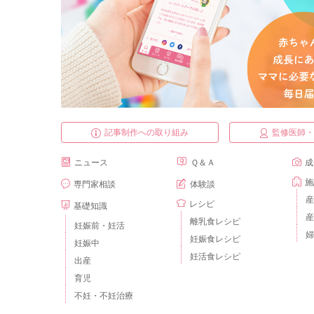
記事制作への取り組み
監修医師
ニュース
Ｑ＆Ａ
成
施
専門家相談
体験談
産
レシピ
基礎知識
産
離乳食レシピ
妊娠前・妊活
婦
妊娠食レシピ
妊娠中
妊活食レシピ
出産
育児
不妊・不妊治療