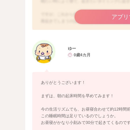
眠たい時によく寝て、起きたいタイミングに起
ですが、これから生後半年に使う時期では、少
アプリ
夜起きてしまうのは致し方ないところはありま
できるとよいですね。
具体的には、朝7時くらいに起こして、しっかり
にします。そうなりますと、体内時計がリセッ
調整されていきますよ！どうぞよろしくお願いします
ゆー
0歳4カ月
ありがとうございます！
まずは、朝の起床時間を早めてみます！
今の生活リズムでも、お昼寝合わせて約12時間
この睡眠時間は足りているのでしょうか。
お昼寝がかなり小刻みで30分で起きてくるので