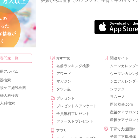
妊娠から出産までのプレママ、子育て中のママ・
・専門家一覧
おすすめ
関連サイト
名前ランキング検索
ムーンカレンダ
長アルバム
アワード
ウーマンカレン
設検索
マガジン
シニアカレンダ
後ケア施設検索
タウン誌
シッテク
婦人科検索
ヨムーノ
プレゼント
人科検索
医師監修.com
プレゼント＆アンケート
産後ケアサロン 
全員無料プレゼント
産後ケアサロン 
ファーストプレゼント
子育て支援団体
アプリ
子育て支援機構