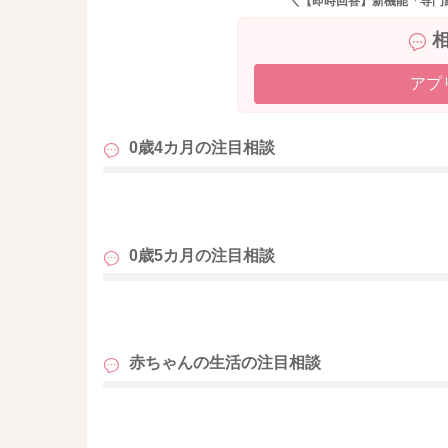
＼【即時回答】新機能「専門
アプ
0歳4カ月の
注目相談
も
0歳5カ月の
注目相談
も
赤ちゃんの生活の
注目相談
も