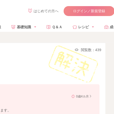
ログイン／新規登録
はじめての方へ
談
基礎知識
Ｑ＆Ａ
レシピ
成
閲覧数：439
0歳4カ月
きます。