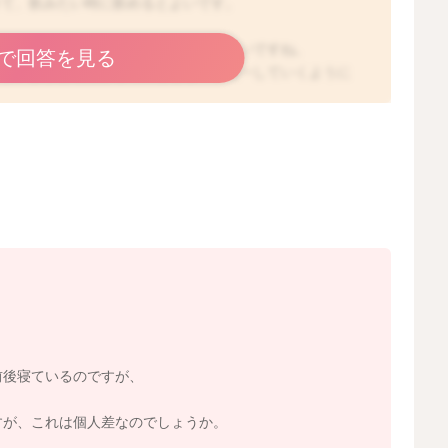
きて、飲みたい時に飲めるとよいです。
しずつ日中の生活を意識していけると良いですね。
で回答を見る
すが、まずは朝起きる時間をなるべく統一していくように
部屋を明るくして、できればお散歩など外気に触れるよう
トされ徐々に夜型の生活リズムから、昼型の生活リズムに
‍♂️
2025/10/5 11:20
前後寝ているのですが、
すが、これは個人差なのでしょうか。