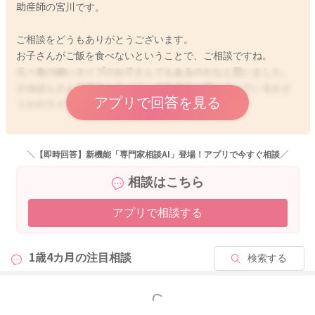
助産師の宮川です。
ご相談をどうもありがとうございます。
お子さんがご飯を食べないということで、ご相談ですね。
元々食の細いタイプのお子さんでもあるのかなと思いました。
さゆぽんさんの努力もあって、成長曲線の枠に入っているかど
アプリで回答を見る
うかのラインを推移しているのですね。
燃費がいいタイプでもあるのかわからないのですが、お子さん
のペースで食べ進めてきていても、元気にお子さんのペースで
＼【即時回答】新機能「専門家相談AI」登場！アプリで今すぐ相談／
大きくなっている様子でもある様でしたら、これがお子さんに
相談はこちら
とってのペースだということで、見守っていただいても良いの
かなと思いました。
アプリで相談する
一緒にお食事をとって頂きつつ、おいしそうにお子さんの目の
前で食べている様子を見せてあげていただくのもいいと思いま
1歳4カ月の
注目相談
検索する
すよ。
どうぞよろしくお願いします。
もっと見る