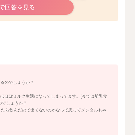
ようにいかないことも珍しくないです。
で回答を見る
飲んでいるのですね。
ているご様子があれば、ぜひとも続けてもらいますと、ま
。吸い付く安心感の中で眠れているのかなと思いますので
2025/10/4 22:32
きるのでしょうか？
？
ぼほぼミルク生活になってしまってます。(今では離乳食
のでしょうか？
えたら飲んだので出てないのかなって思ってメンタルもや