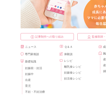
記事制作への取り組み
監修医師
ニュース
Ｑ＆Ａ
成
施
専門家相談
体験談
産
レシピ
基礎知識
産
離乳食レシピ
妊娠前・妊活
婦
妊娠食レシピ
妊娠中
妊活食レシピ
出産
育児
不妊・不妊治療