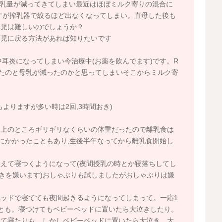
母乳量が減ってきてしまい最近はほぼミルク寄りの混合に
すが搾乳器で絞るほど出なくなってしまい。直母した後も
育児は難しいのでしょうか？
育児に戻る方法があれば知りたいです
中耳炎になってしまい今治療中(お薬を飲んでます)です。R
たのと母乳が減ったのかと思ってしまいそこからミルク寄
よりますが多い時は2回,3時間おき)
も上のところギリギリなくらいの体重だったので離乳食は
Sにかかったこともあり,生後半年なってから離乳食開始し
えて寝つくようになって(夜間授乳の時とか寝落ちしてし
抱きを嫌います)おしゃぶりも試しましたがおしゃぶりは嫌
ッドで寝てても夜間起きるようになってしまって。一応1
とも。寝つけてもベビーベッドに置いたら大泣きしたり。
して寝たりも。しかしベビーベッドに置いたら大泣き。大