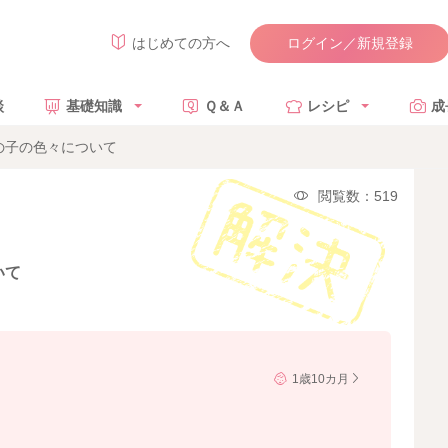
ログイン／新規登録
はじめての方へ
談
基礎知識
Ｑ＆Ａ
レシピ
成
の子の色々について
閲覧数：519
いて
1歳10カ月