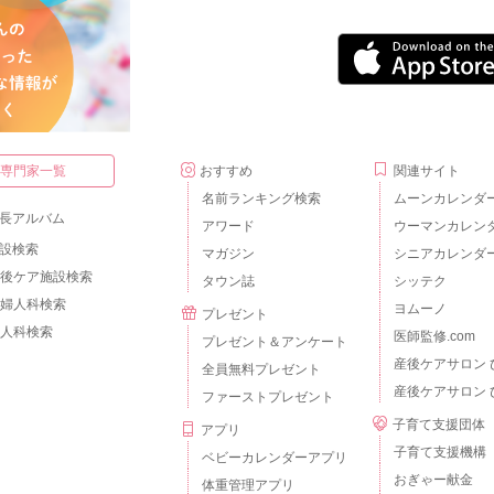
・専門家一覧
おすすめ
関連サイト
名前ランキング検索
ムーンカレンダ
長アルバム
アワード
ウーマンカレン
設検索
マガジン
シニアカレンダ
後ケア施設検索
タウン誌
シッテク
婦人科検索
ヨムーノ
プレゼント
人科検索
医師監修.com
プレゼント＆アンケート
産後ケアサロン 
全員無料プレゼント
産後ケアサロン 
ファーストプレゼント
子育て支援団体
アプリ
子育て支援機構
ベビーカレンダーアプリ
おぎゃー献金
体重管理アプリ