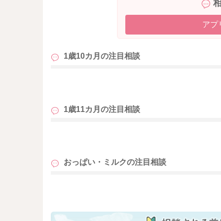
アプ
1歳10カ月の
注目相談
も
1歳11カ月の
注目相談
も
おっぱい・ミルクの
注目相談
も