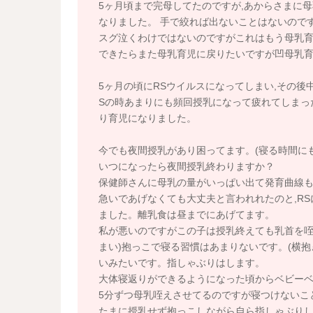
5ヶ月頃まで完母してたのですが,あからさまに
なりました。 手で絞れば出ないことはないので
スグ泣くわけではないのですがこれはもう母乳
できたらまた母乳育児に戻りたいですが凹母乳
5ヶ月の頃にRSウイルスになってしまい,その後
Sの時あまりにも頻回授乳になって疲れてしまっ
り育児になりました。
今でも夜間授乳があり困ってます。(寝る時間にも
いつになったら夜間授乳終わりますか？
保健師さんに母乳の量がいっぱい出て発育曲線
急いであげなくても大丈夫と言われれたのと,R
ました。離乳食は昼までにあげてます。
私が悪いのですがこの子は授乳終えても乳首を咥
まい)抱っこで寝る習慣はあまりないです。(横
いみたいです。指しゃぶりはします。
大体寝返りができるようになった頃からベビーベ
5分ずつ母乳咥えさせてるのですが寝つけないこ
たまに授乳せず抱っこしながら自ら指しゃぶり