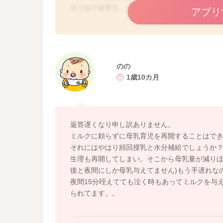
そうなりますと、まだまだ哺乳が今までと同じ
アプリ
今のところ、ミルクで飲みつつも、まだ母乳も
夜間授乳は大変と思いますが、おっぱいを欲し
た分泌が以前のようになる可能性がありますね
しばし経過を見ていけるとよいですね。
のの
1歳10カ月
返答遅くなり申し訳ありません。
ミルクに頼らずに母乳育児を再開することはで
それにはやはり頻回授乳と水分補給でしょうか
生理も再開してしまい。そこから母乳量が減りほ
後と夜間にしか母乳与えてません)もう手遅れな
夜間15分咥えてても泣く時もあってミルクを与
られてます。。