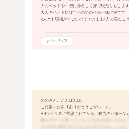
人のベッドや１階に降ろして床で寝たりもしま
大人のベッドには年子の男の子か一緒に寝てて
2人とも寝相がすごいのでそのまま4人で寝るこ
0
クリップ
ののさん、こんばんは。
ご相談くださりありがとうございます。
RSウイルスに罹患されてから、哺乳のパターン
離さずずっと吸っていることがある感じですね
まだRSに罹患されてから1ヶ月ですから、いよ