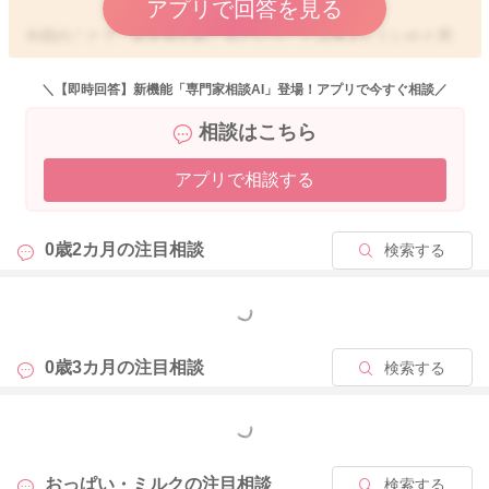
アプリで回答を見る
今回のことで、必ず何か起こるということは考えにくいかと思
うのですが、念のために飲んでから数日間ほどは、発熱や頻回
な下痢や嘔吐、哺乳の低下、活気がないなど変わった様子がみ
＼【即時回答】新機能「専門家相談AI」登場！アプリで今すぐ相談／
られた際には、かかりつけの先生へも今回のことをお伝えいた
相談はこちら
だけたらと思います。
アプリで相談する
どうぞよろしくお願いします。
0歳2カ月の
注目相談
検索する
2025/10/4 9:33
もっと見る
0歳3カ月の
注目相談
検索する
もっと見る
おっぱい・ミルクの
注目相談
検索する