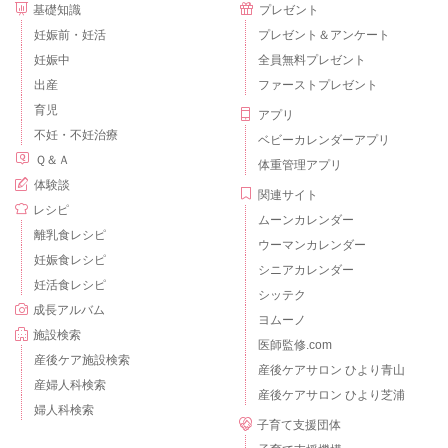
基礎知識
プレゼント
妊娠前・妊活
プレゼント＆アンケート
妊娠中
全員無料プレゼント
出産
ファーストプレゼント
育児
アプリ
不妊・不妊治療
ベビーカレンダーアプリ
Ｑ＆Ａ
体重管理アプリ
体験談
関連サイト
レシピ
ムーンカレンダー
離乳食レシピ
ウーマンカレンダー
妊娠食レシピ
シニアカレンダー
妊活食レシピ
シッテク
成長アルバム
ヨムーノ
施設検索
医師監修.com
産後ケア施設検索
産後ケアサロン ひより青山
産婦人科検索
産後ケアサロン ひより芝浦
婦人科検索
子育て支援団体