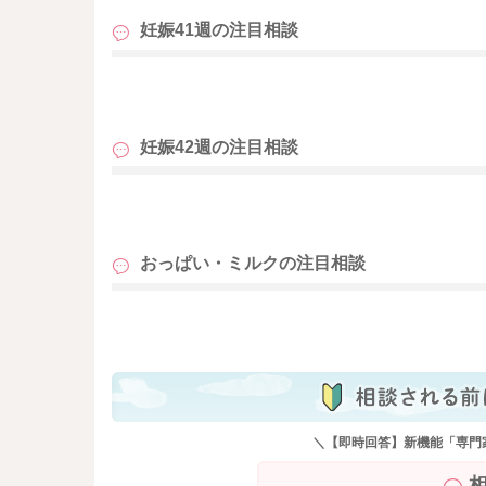
妊娠41週の
注目相談
も
妊娠42週の
注目相談
も
おっぱい・ミルクの
注目相談
も
＼【即時回答】新機能「専門