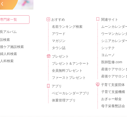
・専門家一覧
おすすめ
関連サイト
名前ランキング検索
ムーンカレンダ
長アルバム
アワード
ウーマンカレン
設検索
マガジン
シニアカレンダ
後ケア施設検索
タウン誌
シッテク
婦人科検索
ヨムーノ
プレゼント
人科検索
医師監修.com
プレゼント＆アンケート
産後ケアサロン 
全員無料プレゼント
産後ケアサロン 
ファーストプレゼント
子育て支援団体
アプリ
子育て支援機構
ベビーカレンダーアプリ
おぎゃー献金
体重管理アプリ
母子栄養懇話会
個人情報の取扱いについて
外部送信について
ご利用のルールとマナー
広告掲載