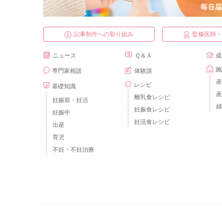
記事制作への取り組み
監修医師
ニュース
Ｑ＆Ａ
成
施
専門家相談
体験談
産
レシピ
基礎知識
産
離乳食レシピ
妊娠前・妊活
婦
妊娠食レシピ
妊娠中
妊活食レシピ
出産
育児
不妊・不妊治療
ベビーカレンダーとは？
運営会社