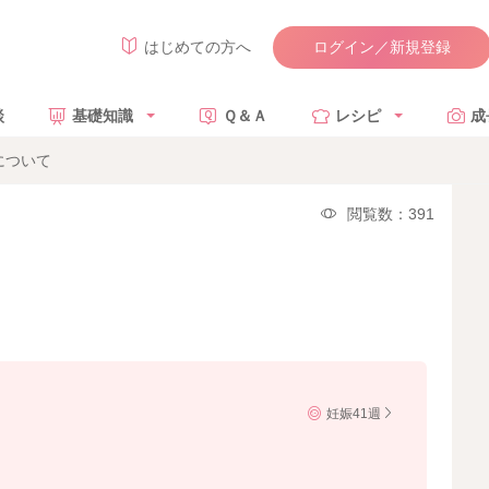
ログイン／新規登録
はじめての方へ
談
基礎知識
Ｑ＆Ａ
レシピ
成
について
閲覧数：391
妊娠41週