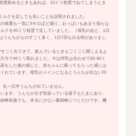
リ程度飲めるときもあれば、10ミリ程度でねてしまうとき
ミルクを足しても良いことを説明されました。
の体重も一気に9キロほど減り、おっぱいもあまり張らな
ルクを40ミリ程度で足していました。（母乳のあと、1日
時はうんちがものすごく多く、1日7回も出る時がありまし
がすごく出てきて、飲んでいるときもごくごく聞こえるよ
方で40ミリ取れました。今は搾乳は合わせて60-80ミ
乳器をした後の感じと、赤ちゃんに吸ってもらった感じは
てくれています。母乳がメインになるとうんちが出ない印
、丸一日半うんちが出ていません。
ています。うんちが出ず気張っている様子もたまにあり、
。綿棒刺激でも、本当に少ない量綿棒につくだけです。機