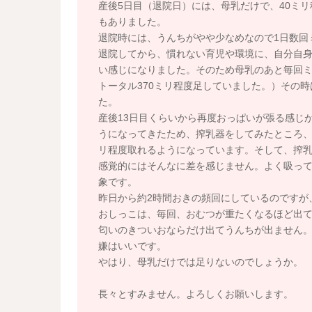
産後5日目（退院日）には、母乳だけで、40ミ
もありました。
退院時には、うんちがやや少なめなので1日数回
退院してから、慣れない育児や環境に、自分自身
い感じになりました。そのため母乳のあと毎回ミ
トータル370ミリ程度足していました。）その
た。
産後13日目くらいから再度おっぱいが張る感じ
うになってきたため、搾乳器をしてみたところ、片
リ程度取れるようになっています。そして、搾
感覚的にはそんなに差を感じません。よく吸っ
象です。
昨日から約2時間おきの頻回にしているのですが
おしっこは、毎回、おむつが重たくなるほど出
匂いのきついおならだけ出てうんちが出ません
嫌はいいです。
やはり、母乳だけでは足りないのでしょうか。
長々とすみません。よろしくお願いします。