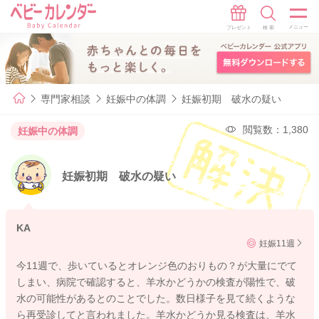
専門家相談
妊娠中の体調
妊娠初期 破水の疑い
閲覧数：1,380
妊娠中の体調
妊娠初期 破水の疑い
KA
妊娠11週
今11週で、歩いているとオレンジ色のおりもの？が大量にでて
しまい、病院で確認すると、羊水かどうかの検査が陽性で、破
水の可能性があるとのことでした。数日様子を見て続くような
ら再受診してと言われました。羊水かどうか見る検査は、羊水