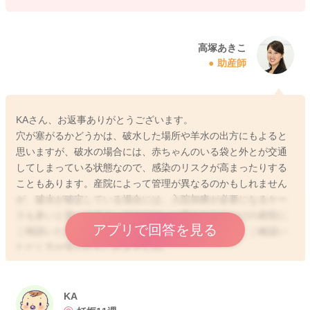
高塚あきこ
助産師
KAさん、お返事ありがとうございます。
穴が塞がるかどうかは、破水した場所や羊水の出方にもよると
思いますが、破水の場合には、赤ちゃんのいる袋と外とが交通
してしまっている状態なので、感染のリスクが高まったりする
こともあります。産院によって管理が異なるのかもしれません
が、破水が確定している場合には、入院加療が必要になるケー
スも多いと思いますよ。ですので、一度おかかりつけの産院に
アプリで回答を見る
ご相談いただいて、自宅安静でも問題ないのかなど、ご確認い
ただく方が安心かもしれませんね。
KA
2025/10/4 11:18