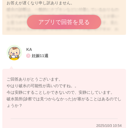
お答えが遅くなり申し訳ありません。
破水の診断は、一般的にナプキンなどに付着しているおりもの
などのphを測定しています。BTBというものを使うことが多い
アプリで回答を見る
と思うのですが、BTBが青変すれば破水と診断されます。見た
目ではおりものとの違いが分からないことが多いのですが、お
りものの場合には、BTBが青変することはないので、もし破水
の検査が陽性であったという場合には、破水なさっているので
はないかと思います。細菌感染の検査はまた別の検査になりま
KA
すので、実際に拝見していませんので、はっきりとしたことは
妊娠11週
明言できませんが、おそらく状況から破水を1番疑って検査をし
たのかもしれませんね。
ご回答ありがとうございます。
やはり破水の可能性が高いのですね。。
今は安静にすることしかできないので、安静にしています。
2025/10/3 5:12
破水箇所(診察では見つからなかった)が塞がることはあるのでし
ょうか？
2025/10/3 10:54