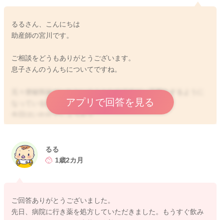
るるさん、こんにちは
助産師の宮川です。
ご相談をどうもありがとうございます。
息子さんのうんちについてですね。
元々便秘気味だったということなのですが、下痢をするように
アプリで回答を見る
なっているのですね。
今日はいかがでしょうか？
食欲の方も落ちているでしょうか？
粘液が混ざっていたということで、下痢をしているときに同じ
るる
ように出てくることがあります。
1歳2カ月
回数も多く、機嫌も今ひとつ、食欲もあまりないことがありま
したら、受診をしていただくといいと思いますよ。
先生にも状況をお伝えいただき、ご相談なさってみてくださ
ご回答ありがとうございました。
い。
先日、病院に行き薬を処方していただきました。もうすぐ飲み
どうぞよろしくお願いします。