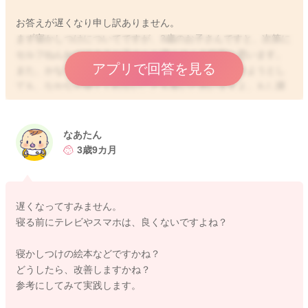
お答えが遅くなり申し訳ありません。
まず寝かしつけについてですが、3歳のお子さんですと、次第に
セルフねんねができるお子さんも増えてくる時期と思います。
アプリで回答を見る
また、かなり体力がついてきますので、無理に寝かせようとし
ても、なかなか寝てくれないことも多いと思いますよ。もし環
境を整えてもなかなか寝てくれない時には、暗い環境にいても
時間ばかりがすぎてしまいますので、一度仕切り直してもいい
と思います。メディアの刺激は、お子さんの睡眠の質を低下さ
なあたん
せますので、特に就寝前にテレビや動画などを見せてしまう
3歳9カ月
と、興奮して寝てくれなくなることが多いです。ですので、例
えば絵本を読んだり、今日あったことをお子さんとお話しして
みたり、温かい飲み物を飲ませてみるなど、お試しいただくと
遅くなってすみません。
いいかもしれませんね。結局就寝時間が遅かったり、就寝前に
寝る前にテレビやスマホは、良くないですよね？
メディアからの刺激を受けていたりすれば、十分な睡眠が取れ
ていないために、寝起きが悪くなってしまうのだと思います。
寝かしつけの絵本などですかね？
ですので、まずは就寝環境を整えられたり、寝る前の時間の過
どうしたら、改善しますかね？
ごし方を工夫していただくといいかもしれませんね。
参考にしてみて実践します。