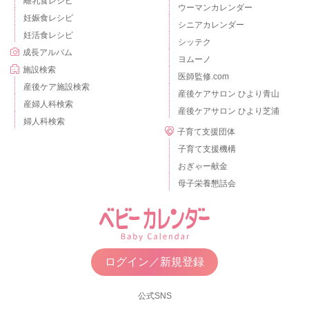
離乳食レシピ
ウーマンカレンダー
妊娠食レシピ
シニアカレンダー
妊活食レシピ
シッテク
成長アルバム
ヨムーノ
施設検索
医師監修.com
産後ケア施設検索
産後ケアサロン ひより青山
産婦人科検索
産後ケアサロン ひより芝浦
婦人科検索
子育て支援団体
子育て支援機構
おぎゃー献金
母子栄養懇話会
ログイン／新規登録
公式SNS