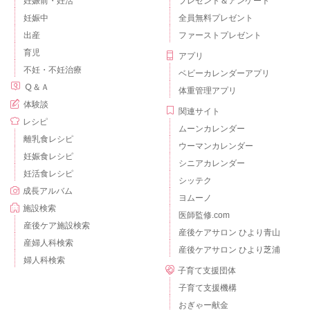
妊娠前・妊活
プレゼント＆アンケート
妊娠中
全員無料プレゼント
出産
ファーストプレゼント
育児
アプリ
不妊・不妊治療
ベビーカレンダーアプリ
Ｑ＆Ａ
体重管理アプリ
体験談
関連サイト
レシピ
ムーンカレンダー
離乳食レシピ
ウーマンカレンダー
妊娠食レシピ
シニアカレンダー
妊活食レシピ
シッテク
成長アルバム
ヨムーノ
施設検索
医師監修.com
産後ケア施設検索
産後ケアサロン ひより青山
産婦人科検索
産後ケアサロン ひより芝浦
婦人科検索
子育て支援団体
子育て支援機構
おぎゃー献金