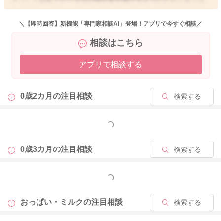
いかがでしょうか？
また寝ぼけたタイミングであげてみてもいいと思います。
＼【即時回答】新機能「専門家相談AI」登場！アプリで今すぐ相談／
起きている時よりも飲んでくれるかもしれません。
相談はこちら
またミルクを飲んでの反応の仕方も、個人差があると思います
アプリで相談する
よ。
今の所ほほえみを飲ませてあげると、うんちが出やすくなると
いうことで、小さなパックのものかでも、試しに飲ませ続けて
0歳2カ月の
注目相談
検索する
みてはいかがでしょうか？
飲んでくれる量が増えることで、またうんちの出方が変わるこ
もっと見る
ともあるかもしれません。
0歳3カ月の
注目相談
検索する
どうぞよろしくお願いします。
もっと見る
2025/10/2 9:18
おっぱい・ミルクの
注目相談
検索する