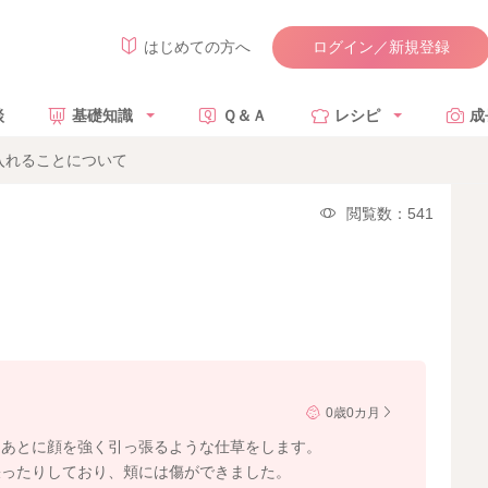
ログイン／新規登録
はじめての方へ
談
基礎知識
Ｑ＆Ａ
レシピ
成
入れることについて
閲覧数：541
0歳0カ月
たあとに顔を強く引っ張るような仕草をします。
張ったりしており、頬には傷ができました。