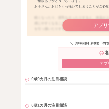
ご相談ありがとうございます。
お子さんがお顔を引っ掻いてしまうことがご心
眠くなったり、授乳なさったりすると、体温が
感じやすくなることがあります。またおっしゃ
アプリ
を引っ掻いたりすることはよくありますね。稀
どの場合もありますが、眠いときや授乳中など
ただいていいと思いますよ。特に目の周りの皮
＼【即時回答】新機能「専門
とはよくあります。乾燥などで痒みが出てしま
で、なかなかやめさせることは難しい場合もあ
ば、こまめに保湿なさると良いかと思いますよ
いかと思いますよ。ワセリンでしたら、目に入
アプ
いただくと、多少擦っても、皮膚の保護になる
としては、めに指が入ってしまうのではないか
0歳0カ月の
注目相談
保湿でご様子を見てくださいね。もし目に指が
か皮膚科でご相談なさってみてくださいね。
も
0歳1カ月の
注目相談