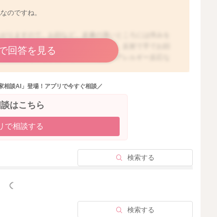
配なのですね。
上がりますので、お顔など、皮膚の薄いところには痒みを
るように、手をよく動かすようになれば、反射で手でお顔
で回答を見る
にかゆみや違和感があったり、一過性のアレルギー反応な
のタイミングが多いのであれば、しばらくご様子を見てい
膚は薄いので、少しの擦る刺激でも、赤くなったりするこ
家相談AI」登場！アプリで今すぐ相談／
う場合もありますが、お子さんの癖という場合も多いの
るのかもしれませんね。お子さんが擦ってしまうのであれ
相談はこちら
。ポイントは、予防的に、擦る前につけていただく方がい
ってしまったとしても問題ないですので、たっぷりつけて
リで相談する
かと思います。よろしければお試しくださいね。ママさん
とご心配になるかもしれませんが、しばらくはたっぷりの
入ってしまって充血が続いたりするようであれば、小児科
検索する
っと見る
検索する
2025/10/2 9:00