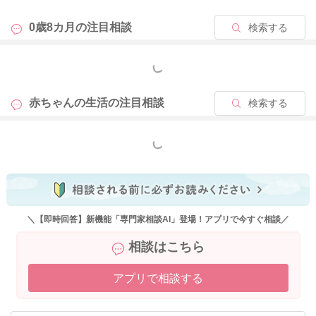
が変われば、お子さんも興味を持って食べてくれるようになる
こともあります。今は、徐々におっぱいやミルク以外の固形物
0歳8カ月の
注目相談
検索する
に慣れている時期で、お子さんなりに、一生懸命慣れていく準
備の時期になりますので、あまり嫌がるのを無理して食べさせ
もっと見る
ることにこだわらず、食べないときは少しお休みする期間を設
けたり、普段と異なる環境や形状でお試しいただくと意外と食
赤ちゃんの生活の
注目相談
検索する
べてくれるようになることもありますよ。
もっと見る
2025/10/1 17:57
＼【即時回答】新機能「専門家相談AI」登場！アプリで今すぐ相談／
相談はこちら
アプリで相談する