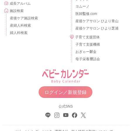
成長アルバム
ヨムーノ
施設検索
医師監修.com
産後ケア施設検索
産後ケアサロン ひより青山
産婦人科検索
産後ケアサロン ひより芝浦
婦人科検索
子育て支援団体
子育て支援機構
おぎゃー献金
母子栄養懇話会
ログイン／新規登録
公式SNS