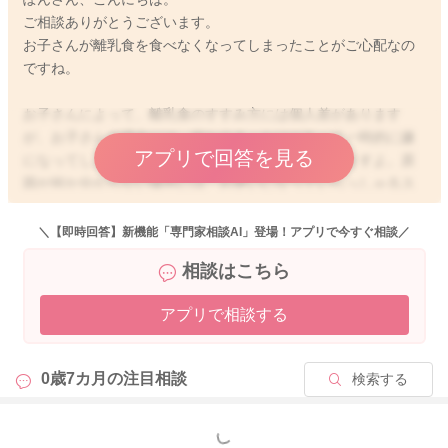
ご相談ありがとうございます。
お子さんが離乳食を食べなくなってしまったことがご心配なの
ですね。
お子さんによって、離乳食のすすみ方には個人差があります
が、お子さんの場合には、何かのきっかけがあって一時的に嫌
アプリで回答を見る
になってしまい、食べなくなってしまうこともありますよ。原
因が何か分からない場合には、お使いになっていらっしゃるス
プーンなどの道具を変えるだけで、食べてくれるようになるこ
ともありますよ。また、例えばぬいぐるみに食べさせる真似を
＼【即時回答】新機能「専門家相談AI」登場！アプリで今すぐ相談／
しながら一緒に食べる、ご家族と一緒に食べるなど、雰囲気や
相談はこちら
環境を変えてみてもいいかもしれません。今は暑い時期になり
ますが、少し環境を変えて、お家の中ではないところでランチ
アプリで相談する
してみたりするのも良いかもしれませんね。また、離乳食の形
状を見直してみてもいいかもしれません。育児書などに書かれ
ている、各月齢の離乳食の形状は、あくまでも目安ですので、
0歳7カ月の
注目相談
検索する
もし、お子さんがなかなか食べてくれないようであれば、形状
や味付けなどを変えてみてもいいと思いますよ。市販のべビー
フードを上手に取り入れていただいてもいいですよ。少し目先
もっと見る