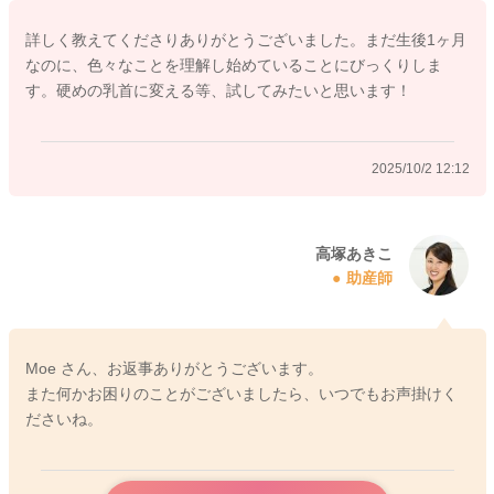
た飲めるようになる方もたくさんいらっしゃいます。また、お
詳しく教えてくださりありがとうございました。まだ生後1ヶ月
子さんは賢いので、おっぱいを嫌がれば、楽に飲めるミルクを
なのに、色々なことを理解し始めていることにびっくりしま
すぐにもらえるということを理解していることもあります。哺
す。硬めの乳首に変える等、試してみたいと思います！
乳瓶は、顎の力を使わなくても楽に飲めるので、哺乳瓶の方を
好むお子さんも多いです。その場合には、少し硬めの乳首にし
ていただいたり、お子さんご自身の顎の力を使わなければうま
2025/10/2 12:12
く飲めないような、おっぱいに近い飲み方をすると言われてい
る哺乳瓶もありますので、そういった少しお子さんご自身が頑
張って飲まなければならないような哺乳瓶に変えていただく
と、次第におっぱいを飲める力もついてきて、おっぱいも飲ん
高塚あきこ
助産師
でくれるようになる場合もありますよ。最初はうまく飲めない
ので、怒ったり、嫌がったりすることもあるかもしれません
が、それがストレスになったりすることはありませんよ。もし
なかなかうまくいかない場合には、母乳外来や助産院で直接診
Moe さん、お返事ありがとうございます。
てもらうと、お子さんの飲み方のクセや授乳のコツなどを教え
また何かお困りのことがございましたら、いつでもお声掛けく
てもらえますので、早く飲めるようになる場合もあるかもしれ
ださいね。
ませんね。