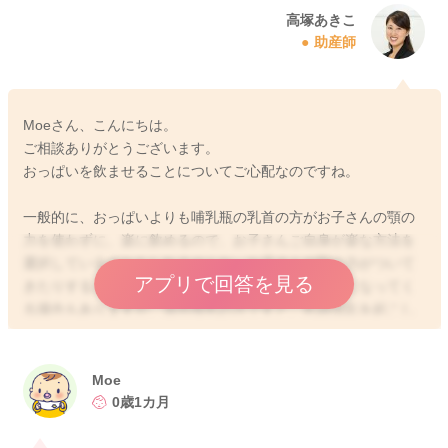
高塚あきこ
助産師
Moeさん、こんにちは。
ご相談ありがとうございます。
おっぱいを飲ませることについてご心配なのですね。
一般的に、おっぱいよりも哺乳瓶の乳首の方がお子さんの顎の
力を使わずに、楽に飲めるので、お子さんご自身が楽な方法を
選択しているのかもしれませんね。お子さんの顎の力がついて
アプリで回答を見る
きたりすると、徐々におっぱいが上手に飲めるようになってく
る場合もありますが、混合授乳の方ですと、乳頭混乱を起こし
ている可能性もあります。哺乳瓶の乳首とおっぱいの両方を理
解できずに、哺乳瓶の方がいいと主張している状況が起きてい
るのだと考えられます。混合授乳の方にはよくあることで、同
Moe
じように悩まれる方もたくさんいらっしゃいますよ。一度この
0歳1カ月
状態になると、根気強く練習を重ねていく必要があります。お
っぱいを嫌がっても、ママさんが諦めずに練習をする事で、ま