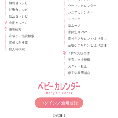
離乳食レシピ
ウーマンカレンダー
妊娠食レシピ
シニアカレンダー
妊活食レシピ
シッテク
成長アルバム
ヨムーノ
施設検索
医師監修.com
産後ケア施設検索
産後ケアサロン ひより青山
産婦人科検索
産後ケアサロン ひより芝浦
婦人科検索
子育て支援団体
子育て支援機構
おぎゃー献金
母子栄養懇話会
ログイン／新規登録
公式SNS