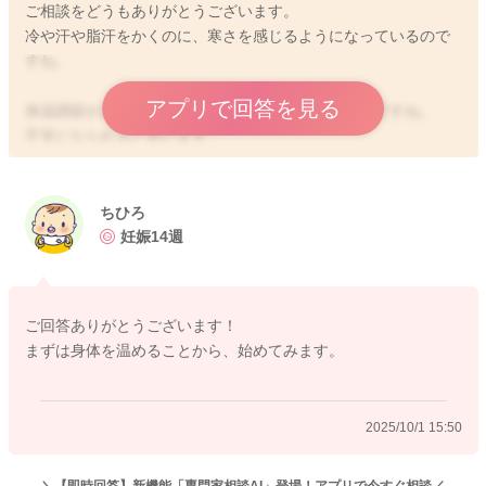
ご相談をどうもありがとうございます。
冷や汗や脂汗をかくのに、寒さを感じるようになっているので
すね。
アプリで回答を見る
体温調節がおかしくなっているように感じられるのですね。
不安になられると思います。
妊娠中は、自律神経のバランスも崩れやすくなってしまうこと
があります。
そのため体温調節がおかしくなっているように感じられるのか
ちひろ
なと思いました。
妊娠14週
吐き気も関係しているかもしれません。
お体を冷やさないようにしていただきつつ、睡眠をしっかりと
ご回答ありがとうございます！
摂るようにされたり、湯船に浸かるようにされる、肩甲骨の間
まずは身体を温めることから、始めてみます。
を温め、深呼吸をするようにされてみることでも、自律神経が
整ってくるとされますよ。
2025/10/1 15:50
よかったら参考になさってみてください。
どうぞよろしくお願いします。