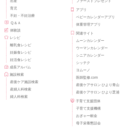
出産
ファーストプレゼント
育児
アプリ
不妊・不妊治療
ベビーカレンダーアプリ
Ｑ＆Ａ
体重管理アプリ
体験談
関連サイト
レシピ
ムーンカレンダー
離乳食レシピ
ウーマンカレンダー
妊娠食レシピ
シニアカレンダー
妊活食レシピ
シッテク
成長アルバム
ヨムーノ
施設検索
医師監修.com
産後ケア施設検索
産後ケアサロン ひより青山
産婦人科検索
産後ケアサロン ひより芝浦
婦人科検索
子育て支援団体
子育て支援機構
おぎゃー献金
母子栄養懇話会