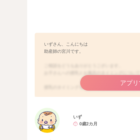
いずさん、こんにちは
助産師の宮川です。
ご相談をどうもありがとうございます。
お子さんへの授乳とお風呂のタイミングについ
アプリ
授乳のタイミングもバラバラなことは少なくな
生まれて二月過ぎておられるようなので、その
泣いて発散させていることもあるかもしれませ
機嫌のいいタイミングを見計らってうつ伏せ遊
いず
遊びつかれるようになることで、泣き方も変わ
0歳2カ月
お風呂の時間はもう少し早めていただく方がい