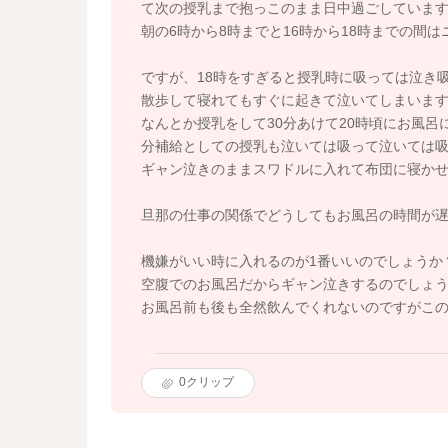
て次の授乳まで抱っこのまま日中過ごしていま
朝の6時から8時までと16時から18時までの間
ですが、18時をすぎると授乳時に吸っては泣き
散歩して寝れてもすぐに起きて泣いてしまいま
なんとか授乳をして30分あけて20時頃にお風
分補給としての授乳も泣いては吸って泣いては
ギャン泣きのままスワドルに入れて布団に寝か
旦那の仕事の関係でどうしてもお風呂の時間が
機嫌がいい時に入れるのが1番いいのでしょうか
空腹でのお風呂だからギャン泣きするのでしょ
お風呂前も後も全然飲んでくれないのですがこ
0
クリップ