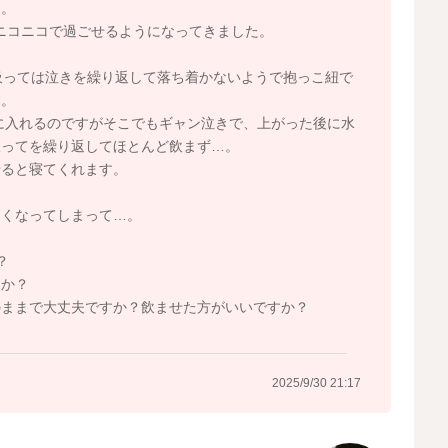
す。
はニコニコで過ごせるようになってきました。
吸っては泣きを繰り返して落ち着かないようで抱っこ紐で
す。
呂に入れるのですがそこでもギャン泣きで、上がった後に水
吸ってを繰り返してほとんど飲まず…。
せると寝てくれます。
遅くなってしまって…。
？
うか？
のままで大丈夫ですか？飲ませた方がいいですか？
2025/9/30 21:17