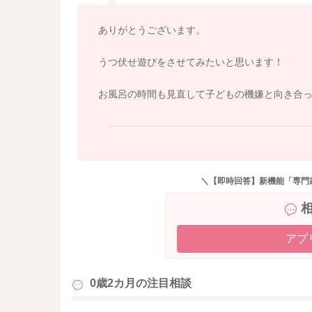
眠たさもあって、より機嫌が悪くなっているこ
夕方の機嫌の時間帯に入れてみてはいかがでし
ありがとうございます。
お腹が空き過ぎていても機嫌悪くなってしまう
そうするとまた飲み方も変わってくることはな
うつ伏せ遊びをさせてみたいと思います！
いかがでしょうか？
お風呂の時間も見直して子どもの機嫌と向き合
どうぞよろしくお願いします。
＼【即時回答】新機能「専門
アプ
0歳2カ月の
注目相談