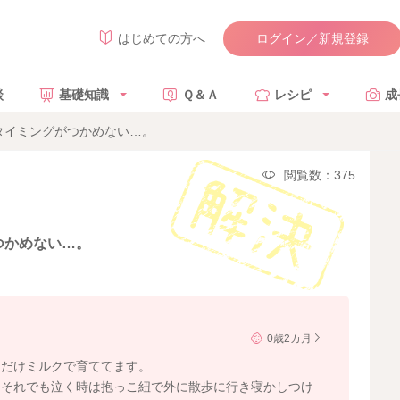
ログイン／新規登録
はじめての方へ
談
基礎知識
Ｑ＆Ａ
レシピ
成
タイミングがつかめない…。
閲覧数：375
つかめない…。
0歳2カ月
中だけミルクで育ててます。
てそれでも泣く時は抱っこ紐で外に散歩に行き寝かしつけ