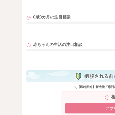
も
0歳3カ月の
注目相談
も
赤ちゃんの生活の
注目相談
も
＼【即時回答】新機能「専門
アプ