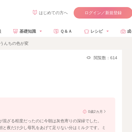
ログイン／新規登録
はじめての方へ
談
基礎知識
Ｑ＆Ａ
レシピ
成
月うんちの色が変
閲覧数：614
0歳2カ月
が混ざる程度だったのに今朝は灰色寄りの深緑でした。
朝と夜だけ少し母乳をあげて足りない分はミルクです。ミ