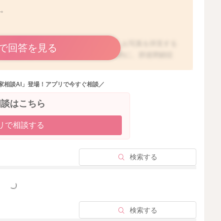
ね。
がご心配になるかと思います。ですが、お写真を拝見する
で回答を見る
チではないようにお見受けします。一般的に、胆道閉鎖症
ています。胆道閉鎖症の特徴的な症状としては、黄疸と便
赤ちゃんのほとんどが生理的な黄疸を発症しますが、通常
家相談AI」登場！アプリで今すぐ相談／
、生後2週間を過ぎても黄疸が消えないことが多いです。
モン色、灰白色に変化したり、尿がウーロン茶のような褐
相談はこちら
われています。母子健康手帳には、うんちの色を見分ける
が一時的にグレーっぽく見えたとしても、尿の色、皮膚の
リで相談する
れば、しばらくご様子を見ていただいて良いかと思います
ドの1～3番の色に近く、また黄疸が気になるようであれ
になさった方が安心かもしれませんね。
検索する
っと見る
2025/10/1 5:28
検索する