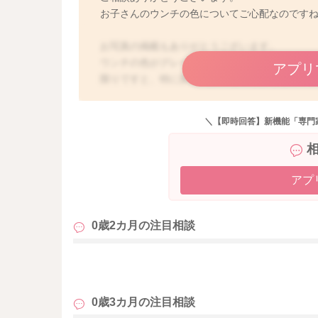
お子さんのウンチの色についてご心配なのです
お写真の掲載もありがとうございます。
ウンチの色がグレーっぽいと、1番は胆道閉鎖症
アプリ
限りですと、特に胆道閉鎖症を疑うようなウン
は生後2ヶ月までに発症することが多いと言われ
の色があります。黄疸については、新生児期の
＼【即時回答】新機能「専門
は2週間程度で治まります。この胆道閉鎖症では
また、便の色についてですが、クリーム色やレ
色になるといった症状が現れることが多いと言
ための便色カードが付いていますよね。ウンチ
アプ
色、目の色が特に気にならないということであ
よ。もし、赤ちゃんのうんちの色全体が便色カー
0歳2カ月の
注目相談
ば、できるだけ早めに医療機関を受診するよう
も
0歳3カ月の
注目相談