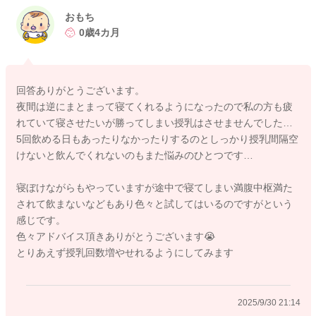
起きている時より、寝ぼけているタイミングを狙って授乳をし
おもち
ていただくことにより、哺乳量を稼げるようになることがあり
0歳4カ月
ます。遊びのみをするようになっている時には、よく起きてい
る時よりも寝ぼけているタイミングをお勧めさせてもらってい
ます。
回答ありがとうございます。
夜間は逆にまとまって寝てくれるようになったので私の方も疲
また短期集中で回数でトータルの哺乳量を稼げるようにされて
れていて寝させたいが勝ってしまい授乳はさせませんでした…
みるのもいいですよ。
5回飲める日もあったりなかったりするのとしっかり授乳間隔空
けないと飲んでくれないのもまた悩みのひとつです…
起きている時は難しそうでしたら、日中や夜間のねんねのタイ
ミングを活かしてみてください。
寝ぼけながらもやっていますが途中で寝てしまい満腹中枢満た
どうぞよろしくお願いします。
されて飲まないなどもあり色々と試してはいるのですがという
感じです。
色々アドバイス頂きありがとうございます😭
とりあえず授乳回数増やせれるようにしてみます
2025/9/30 19:02
2025/9/30 21:14