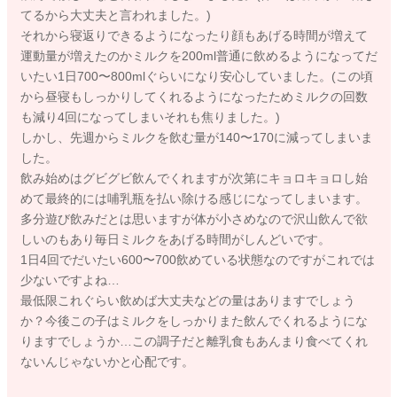
てるから大丈夫と言われました。)
それから寝返りできるようになったり顔もあげる時間が増えて
運動量が増えたのかミルクを200ml普通に飲めるようになってだ
いたい1日700〜800mlぐらいになり安心していました。(この頃
から昼寝もしっかりしてくれるようになったためミルクの回数
も減り4回になってしまいそれも焦りました。)
しかし、先週からミルクを飲む量が140〜170に減ってしまいま
した。
飲み始めはグビグビ飲んでくれますが次第にキョロキョロし始
めて最終的には哺乳瓶を払い除ける感じになってしまいます。
多分遊び飲みだとは思いますが体が小さめなので沢山飲んで欲
しいのもあり毎日ミルクをあげる時間がしんどいです。
1日4回でだいたい600〜700飲めている状態なのですがこれでは
少ないですよね…
最低限これぐらい飲めば大丈夫などの量はありますでしょう
か？今後この子はミルクをしっかりまた飲んでくれるようにな
りますでしょうか…この調子だと離乳食もあんまり食べてくれ
ないんじゃないかと心配です。