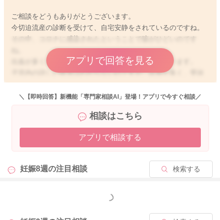
ご相談をどうもありがとうございます。
今切迫流産の診断を受けて、自宅安静をされているのですね。
その中、コロナに感染されたということで咳がひどいのです
ね。
アプリで回答を見る
出血が多くなっているということで、ご不安だと思います。
子宮内の詳しい状況はわからないのですが、出血が多く、受診
をされた時よりも出血の量は少しは少なくなっているのでしょ
うか？
＼【即時回答】新機能「専門家相談AI」登場！アプリで今すぐ相談／
相談はこちら
はっきりと出血の原因はわからないということになるのかなと
思います。
アプリで相談する
出血が多く、諦めそうになっていた方がいらっしゃいました
が、その方の赤ちゃんはしがみついて、妊娠継続されて、元気
妊娠8週の
注目相談
検索する
にうまれていたこともあります。
命の不思議を感じていることもあります。
もっと見る
今後どうなっていくのかわからない分、書かれていた通り、不
安で落ち着かないと思います。