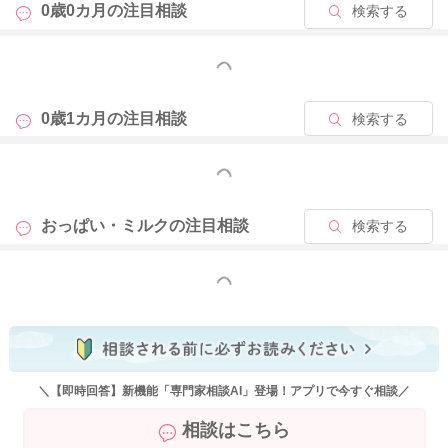
0歳0カ月の
注目相談
検索する
産後の女性の身体のメカニズムとして、おっぱいは吸われれ
ば、吸われるほど、分泌を豊かにしていきます。
そのため、赤ちゃんは自分が健やかに成長するために、おっぱ
もっと見る
いを吸わなくてはならないと生物学的にインプットして生まれ
てきます。
0歳1カ月の
注目相談
検索する
そのため、何かあればおっぱいを求める反応は、赤ちゃんか自
分が生きるために必要な自然に備わった生きる力であると考え
もっと見る
られます。
おっぱい・ミルクの
注目相談
検索する
ですので、頻回直母を求めがちなこともよくあります。
3時間以上あけば、母乳プラスミルクで良いと思います。
1時間くらいで泣いてしまう場合には、おっぱいだけあげてみて
もっと見る
良いと思います！
よろしくお願いします😊
＼【即時回答】新機能「専門家相談AI」登場！アプリで今すぐ相談／
2025/10/1 7:51
相談はこちら