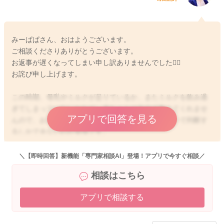
みーぱぱさん、おはようございます。
ご相談くださりありがとうございます。
お返事が遅くなってしまい申し訳ありませんでした🙇‍♀️
お詫び申し上げます。
この時期、母乳やミルクが足りているか、またミルクを飲み過
ぎてしまっていないかなど、赤ちゃんは自分で教えてくれませ
アプリで回答を見る
んので、お子さんの体重増加など発育状況で、後追いで判断す
るしかできないのが実情です。
今の哺乳パターンが赤ちゃんの発育に寄与しているかを、客観
＼【即時回答】新機能「専門家相談AI」登場！アプリで今すぐ相談／
的にみていく必要があります。
相談はこちら
具体的には、生まれてきてから体重が1日あたり20-50g程度で発
アプリで相談する
育してきたか？がポイントになります。
体重の増えがよければ、今のやり方で良いです！