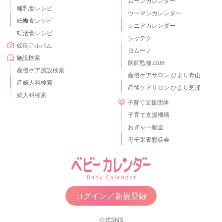
ムーンカレンダー
離乳食レシピ
ウーマンカレンダー
妊娠食レシピ
シニアカレンダー
妊活食レシピ
シッテク
成長アルバム
ヨムーノ
施設検索
医師監修.com
産後ケア施設検索
産後ケアサロン ひより青山
産婦人科検索
産後ケアサロン ひより芝浦
婦人科検索
子育て支援団体
子育て支援機構
おぎゃー献金
母子栄養懇話会
ログイン／新規登録
公式SNS