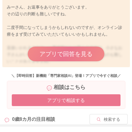
みーさん、お返事をありがとうございます。
その辺りの判断も難しいですね。
二度手間になってしまうかもしれないのですが、オンライン診
療をまず受けてみていただいてもいいかもしれません。
直接いかれることは、一番確実だとは思うのですが、小さなお
アプリで回答を見る
子さんがいらっしゃる時には、なかなか受診をされるのも難し
いことがありますよね。
よかったら参考になさってみてください。
＼【即時回答】新機能「専門家相談AI」登場！アプリで今すぐ相談／
どうぞよろしくお願いします。
相談はこちら
アプリで相談する
2025/9/29 20:09
0歳8カ月の
注目相談
検索する