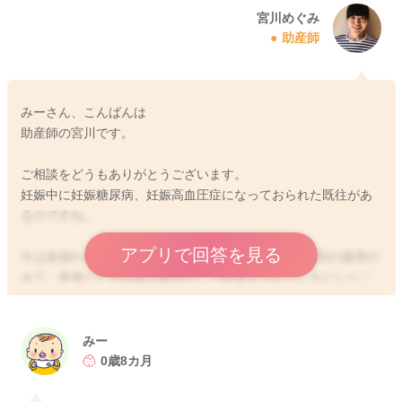
宮川めぐみ
助産師
みーさん、こんばんは
助産師の宮川です。
ご相談をどうもありがとうございます。
妊娠中に妊娠糖尿病、妊娠高血圧症になっておられた既往があ
るのですね。
アプリで回答を見る
今は産後8ヶ月が経過をされていますし、血圧も降圧剤の服用の
みで、産後ひと月以降は服用なしで経過をされているというこ
と、妊娠糖尿病のみの様でしたら、服用は可能な可能性がある
のではと思います。
PMSなど、お子さんのお世話もある中でとてもお辛いと思いま
みー
す。
0歳8カ月
産婦人科の先生にも、一度ご相談いただけたらと思います。