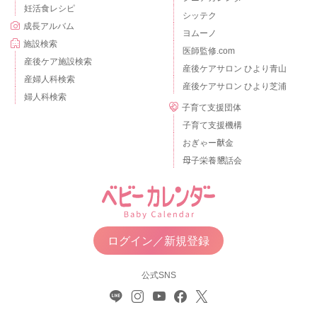
妊活食レシピ
シッテク
成長アルバム
ヨムーノ
施設検索
医師監修.com
産後ケア施設検索
産後ケアサロン ひより青山
産婦人科検索
産後ケアサロン ひより芝浦
婦人科検索
子育て支援団体
子育て支援機構
おぎゃー献金
母子栄養懇話会
ログイン／新規登録
公式SNS