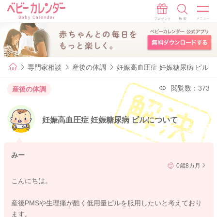
専門家相談
産後の体調
妊娠高血圧症 妊娠糖尿病 ピル
閲覧数：373
産後の体調
妊娠高血圧症 妊娠糖尿病 ピルについて
みー
0歳8カ月
こんにちは。
産後PMSや生理痛が酷く低用量ピルを服用したいと考えており
ます。