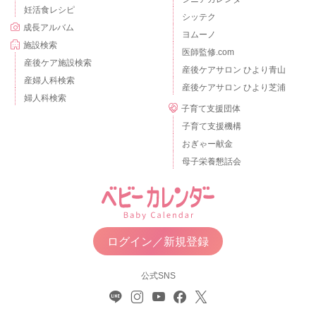
妊活食レシピ
シッテク
成長アルバム
ヨムーノ
施設検索
医師監修.com
産後ケア施設検索
産後ケアサロン ひより青山
産婦人科検索
産後ケアサロン ひより芝浦
婦人科検索
子育て支援団体
子育て支援機構
おぎゃー献金
母子栄養懇話会
ログイン／新規登録
公式SNS