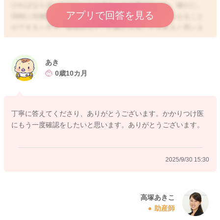
ければならず、ママさんもお子さんも大変ですよね。確かに、
アプリで回答を見る
同時に何種類も予防接種をなさることは、早く終わらせること
ができる一方で、副反応などご心配になることもあると思いま
す。ですが、同時接種について、何種類までと特に決まりがあ
るわけではないので、それぞれの小児科の医師の判断になると
思います。例えば、生ワクチン同士は同時接種しないという方
あき
針のところもありますし、同時接種の制限は特に設けていない
0歳10カ月
という小児科もあります。医師の考え方や方針によっても違い
がありますので、ママさんがおかかりつけの小児科でご相談い
ただき、納得できる方法で接種なさるといいと思いますよ。
丁寧に答えてくださり、ありがとうございます。かかりつけ医
にもう一度確認をしたいと思います。ありがとうございます。
2025/9/30 11:56
2025/9/30 15:30
高塚あきこ
助産師