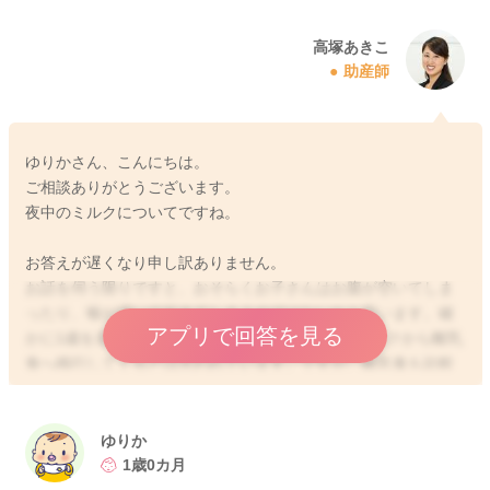
高塚あきこ
助産師
ゆりかさん、こんにちは。
ご相談ありがとうございます。
夜中のミルクについてですね。
お答えが遅くなり申し訳ありません。
お話を伺う限りですと、おそらくお子さんはお腹が空いてしま
ったり、喉が渇いて起きてしまうのではないかと思います。確
アプリで回答を見る
かに1歳を過ぎれば、栄養のメインはおっぱいやミルクから離乳
食へ移行してくるとは言われています。ですが、離乳食も比較
的しっかり召し上がれていて、夜中にミルクを飲むことが、例
えば朝の離乳食に影響したりすることがないのでしたら、あま
り問題ないと思いますよ。まだ胃もそれほど大きくはないの
ゆりか
で、すぐにお腹が空いてしまう場合もありますし、代謝がいい
1歳0カ月
お子さんですと、夜中にもお腹が空いてしまうのかもしれませ