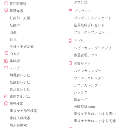
タウン誌
専門家相談
基礎知識
プレゼント
妊娠前・妊活
プレゼント＆アンケート
妊娠中
全員無料プレゼント
出産
ファーストプレゼント
育児
アプリ
不妊・不妊治療
ベビーカレンダーアプリ
Ｑ＆Ａ
体重管理アプリ
体験談
関連サイト
レシピ
ムーンカレンダー
離乳食レシピ
ウーマンカレンダー
妊娠食レシピ
シニアカレンダー
妊活食レシピ
シッテク
成長アルバム
ヨムーノ
施設検索
医師監修.com
産後ケア施設検索
産後ケアサロン ひより青山
産婦人科検索
産後ケアサロン ひより芝浦
婦人科検索