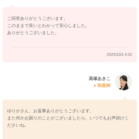
んね。また、暑い時期なので、夜中にも喉が渇くことがあるの
かもしれません。ミルクを飲むことで、そこから落ち着いて寝
ご回答ありがとうございます。
てくれるのであれば、今のお子さんにとって、今のスタイルが
このままで良いとわかって安心しました。
いいのだと思いますので、見守りで問題ないように思います
ありがとうございました。
よ。量は個人差もありますが、120mlで飲ませてくださってうま
くいくようであれば、その量でご様子を見ていただいてもいい
と思いますよ。
2025/10/1 4:32
2025/9/30 11:21
高塚あきこ
助産師
ゆりかさん、お返事ありがとうございます。
また何かお困りのことがございましたら、いつでもお声掛けく
ださいね。