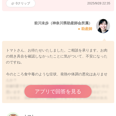
0
クリップ
2025/9/28 22:35
前川未歩（神奈川県助産師会所属）
助産師
トマトさん、お待たせいたしました。ご相談を承ります。お肉
の焼き具合を確認しなかったことに気がついて、不安になった
のですね。
今のところ食中毒のような症状、発熱や体調の悪化はありませ
んか？
妊娠5週ですから、これから妊娠初期検査があるのではないかと
アプリで回答を見る
思います。症状がなければ、次の受診のときに今回のエピソー
ドを伝え、決められている検査にトキソプラズマの項目がある
か、検査するならいつするかを、主治医とご相談していただき
たいと思います。