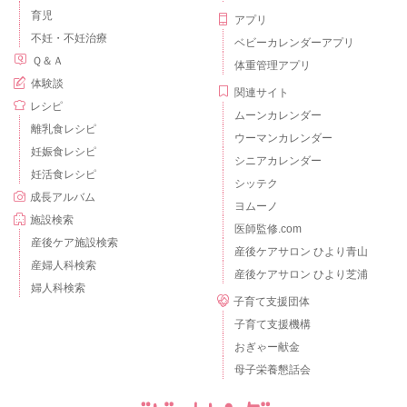
育児
アプリ
不妊・不妊治療
ベビーカレンダーアプリ
Ｑ＆Ａ
体重管理アプリ
体験談
関連サイト
レシピ
ムーンカレンダー
離乳食レシピ
ウーマンカレンダー
妊娠食レシピ
シニアカレンダー
妊活食レシピ
シッテク
成長アルバム
ヨムーノ
施設検索
医師監修.com
産後ケア施設検索
産後ケアサロン ひより青山
産婦人科検索
産後ケアサロン ひより芝浦
婦人科検索
子育て支援団体
子育て支援機構
おぎゃー献金
母子栄養懇話会