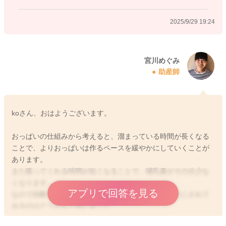
よかったら参考になさってみてください。
どうぞよろしくお願いします。
2025/9/29 19:24
2025/9/29 9:32
宮川めぐみ
助産師
koさん、おはようございます。
おっぱいの仕組みから考えると、溜まっている時間が長くなる
ことで、よりおっぱいは作るペースを緩やかにしていくことが
あります。
また吸ってくれる時間が短くなることで、哺乳量がその分少な
くなります。
アプリで回答を見る
なので回数を増やしてみて、その分哺乳量を稼ぐようにされて
みるのはどうかなと思いました。
結果的に哺乳量が増えるのではと考えました。