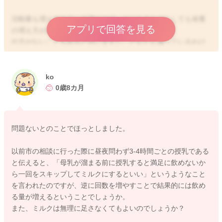
活動量も増えてきている様なので、そうなるとどうしても体重
アプリで回答を見る
の増え方が緩やかになってしまう様に思います。
仕方がないこともあると思いますし、どんどん減っているわけ
ではなく、お子さんのペースでじわじわ増えている様子は見ら
れていると思いますので、その点は安心していただいてもいい
様にも思いました。
ko
0歳8カ月
体重以外で、身長が大きくなっている、頭まわりも大きくなっ
ていて、月齢相当の運動発達も獲得をして行っている様でした
ら、そこまで体重の増え具合は少し緩やかになっていても問題
問題ないとのことでほっとしました。
はないように思いますよ。
以前市の相談に行った際に昼夜問わず3-4時間ごとの授乳である
吸ってくれる時間が短くなっていることがある様でしたら、そ
と伝えると、「母乳が溜まる前に授乳すると満足に飲めないか
の分回数をもう少し増やしてみたり、授乳回数はわからないの
ら一回をスキップしてミルクにするといい」というようなこと
ですが、夜間も寝ぼけている間に勧めて飲んでもらってみるの
を言われたのですが、逆に回数を増やすことで結果的には飲め
もいいと思います。
る量が増えるということでしょうか。
回数でトータルの哺乳量が稼げることもあると思います。
また、ミルクは無理に足さなくてもよいのでしょうか？