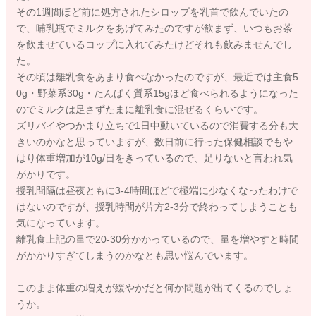
その1週間ほど前に処方されたシロップを乳首で飲んでいたの
で、哺乳瓶でミルクをあげてみたのですが飲まず、いつもお茶
を飲ませているコップに入れてみたけどそれも飲みませんでし
た。
その頃は離乳食をあまり食べなかったのですが、最近では主食5
0g・野菜系30g・たんぱく質系15gほど食べられるようになった
のでミルクは足さずたまに離乳食に混ぜるくらいです。
ズリバイやつかまり立ちで1日中動いているので消費する分も大
きいのかなと思っていますが、数日前に行った保健相談でもや
はり体重増加が10g/日をきっているので、足りないと言われ気
がかりです。
授乳間隔は昼夜ともに3-4時間ほどで極端に少なくなったわけで
はないのですが、授乳時間が片方2-3分で終わってしまうことも
気になっています。
離乳食上記の量で20-30分かかっているので、量を増やすと時間
がかかりすぎてしまうのかなとも思い悩んでいます。
このまま体重の増えが緩やかだと何か問題が出てくるのでしょ
うか。