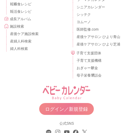
妊娠食レシピ
シニアカレンダー
妊活食レシピ
シッテク
成長アルバム
ヨムーノ
施設検索
医師監修.com
産後ケア施設検索
産後ケアサロン ひより青山
産婦人科検索
産後ケアサロン ひより芝浦
婦人科検索
子育て支援団体
子育て支援機構
おぎゃー献金
母子栄養懇話会
ログイン／新規登録
公式SNS