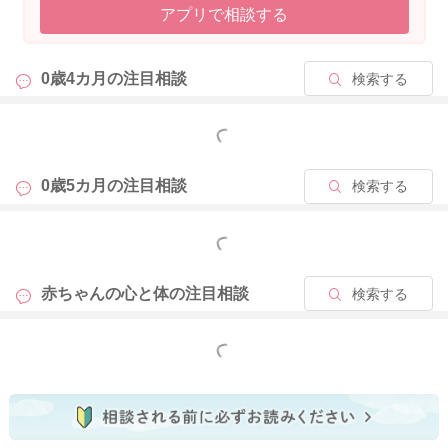
アプリで相談する
止ませ方、寝かしつけの研究がなされています。 赤ちゃんの泣
きやみと寝かしつけの科学です。参考になる部分があると思い
ます。
0歳4カ月の
注目相談
検索する
https://www.riken.jp/press/2022/20220914_1/index.html#note1
もっと見る
抱っこをしながら、一定テンポで歩きながら寝かしつけるのが
0歳5カ月の
注目相談
検索する
一番早く寝付け、かつ寝たと認識してから、5-8分くらいは抱っ
こしたまま座ってお過ごしいただくのが、よいと考えられてい
もっと見る
ます。 深い眠りについてからのゴロンがお勧めです！
赤ちゃんの心と体の
注目相談
検索する
宮川助産師も動画で抱っこやゴロンの寝かしつけについて解説
していますのでご覧になってみてくださいね！
もっと見る
https://m.youtube.com/playlist?list=PL5X6kc70Rx7DxGV2fIk7p6
saPM54-l3Co
その他、寝かしつけについて、以下の記事にもまとめがありま