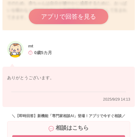
そのため、赤ちゃんは自分が健やかに成長するために、おっぱ
いを吸わなくてはならないと生物学的にインプットして生まれ
アプリで回答を見る
てきます。
そのため、何かあればおっぱいを求める反応、吸い付きながら
寝ていたいという欲求は、赤ちゃんか自分が生きるために必要
な自然に備わった生きる力であると考えられます。
mt
0歳5カ月
また、栄養を確保すると並行して、ママさんが側に居ることを
確認して安心したい欲求も持ち合わせていますよ。
授乳は、ママさんに守られていることを実感しつつ、かつ明日
ありがとうございます。
の栄養も自ら確保するための大切な時間であり行為なんだと思
います。
2025/9/29 14:13
とは言え、3時間の添い乳をずっとはしんどいですね。お気持ち
も分かります。
どこかのタイミングで外してもらって、抱っこしてみるか、添
＼【即時回答】新機能「専門家相談AI」登場！アプリで今すぐ相談／
い寝しながらトントンが基本です。
相談はこちら
国立研究開発法人理化学研究所では、赤ちゃんの効果的な泣き