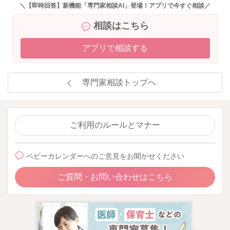
すので、よかったらご覧になってみてくださいね。
＼【即時回答】新機能「専門家相談AI」登場！アプリで今すぐ相談／
相談はこちら
よろしくお願いします。
アプリで相談する
https://baby-calendar.jp/knowledge/baby/957
https://baby-calendar.jp/knowledge/baby/926
専門家相談トップへ
2025/9/29 13:54
ご利用のルールとマナー
ベビーカレンダーへのご意見をお聞かせください
ご質問・お問い合わせはこちら