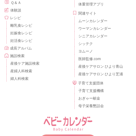
Ｑ＆Ａ
体重管理アプリ
体験談
関連サイト
レシピ
ムーンカレンダー
離乳食レシピ
ウーマンカレンダー
妊娠食レシピ
シニアカレンダー
妊活食レシピ
シッテク
成長アルバム
ヨムーノ
施設検索
医師監修.com
産後ケア施設検索
産後ケアサロン ひより青山
産婦人科検索
産後ケアサロン ひより芝浦
婦人科検索
子育て支援団体
子育て支援機構
おぎゃー献金
母子栄養懇話会