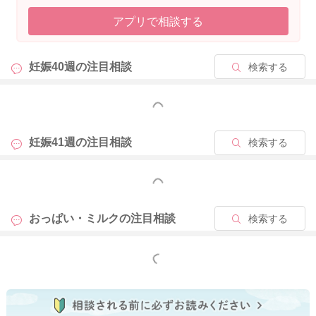
みいさんの母乳分泌がよい分、もう少し運動したい気持ちがあ
アプリで相談する
るのかもしれませんね。拳を舐めるのも赤ちゃんの発達には大
切なしぐさです。見守っていただければと思います。
妊娠40週の
注目相談
検索する
授乳前に乳頭をほぐすことで飲みやすくなります。そのあとで
いったん射乳が落ち着くのをガーゼなどで受け止め待ってか
ら、お口にふくませてあげると、赤ちゃんのペースで舌を動か
もっと見る
して飲むことができるのではないかと思います。
授乳は全身運動ですから、疲れたり、呼吸が荒くなることがあ
妊娠41週の
注目相談
検索する
ってもおかしくないです。顔色がよく、しばらくして落ち着く
なら問題はありません。たくさん飲めたねと声をかけながら見
もっと見る
守ることができます。
おっぱい・ミルクの
注目相談
検索する
まだ1カ月に満たない赤ちゃんが60⁻90ｇ飲めているなら、母乳
の分泌もよいですし、それを飲みとれる赤ちゃんも力のある証
です。二人で授乳を繰り返しながら、だんだん母乳の作られ方
もっと見る
が赤ちゃんのペースに合っていきます。赤ちゃんの様子を見な
がら、飲みたいように飲んでもらうことで調整されます。安心
してお続けいただければと思います。