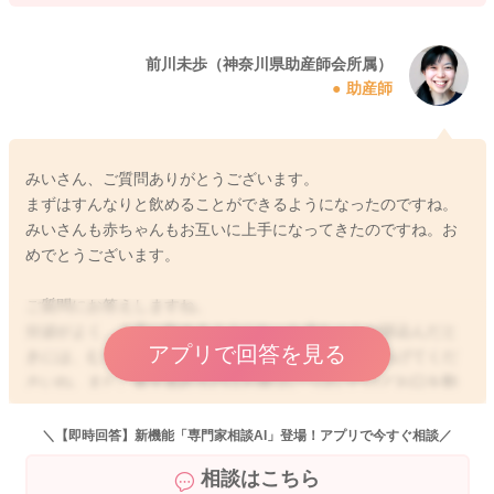
前川未歩（神奈川県助産師会所属）
助産師
みいさん、ご質問ありがとうございます。
まずはすんなりと飲めることができるようになったのですね。
みいさんも赤ちゃんもお互いに上手になってきたのですね。お
めでとうございます。
ご質問にお答えしますね。
分泌がよく、上手に飲めるようになった赤ちゃんが咳込んだと
アプリで回答を見る
きには、むせています。トントンして落ち着かせてあげてくだ
さいね。また。拳を舐めるのはお腹はいっぱいだけどお口を動
かしたいときに見られるしぐさかもしれません。
新生児は、お腹がいっぱいで満足、お口をたくさん動かして満
＼【即時回答】新機能「専門家相談AI」登場！アプリで今すぐ相談／
足、お肌をたくさんくっつけてご家族の声を聞いて満足、この
相談はこちら
３つの満足で授乳に満足しています。