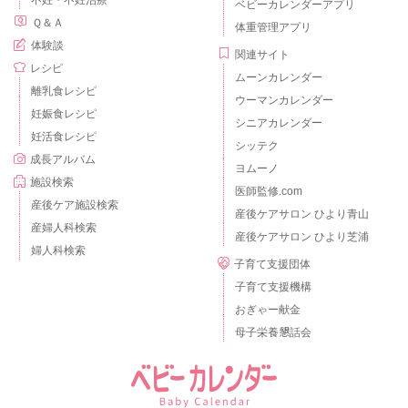
不妊・不妊治療
ベビーカレンダーアプリ
Ｑ＆Ａ
体重管理アプリ
体験談
関連サイト
レシピ
ムーンカレンダー
離乳食レシピ
ウーマンカレンダー
妊娠食レシピ
シニアカレンダー
妊活食レシピ
シッテク
成長アルバム
ヨムーノ
施設検索
医師監修.com
産後ケア施設検索
産後ケアサロン ひより青山
産婦人科検索
産後ケアサロン ひより芝浦
婦人科検索
子育て支援団体
子育て支援機構
おぎゃー献金
母子栄養懇話会