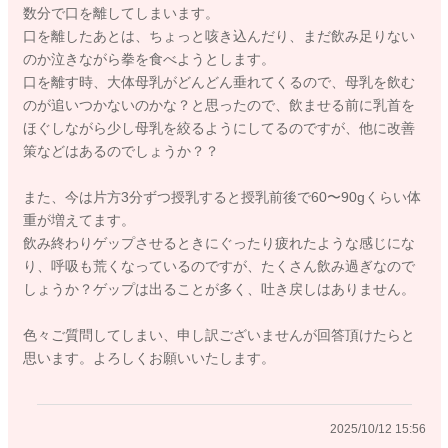
数分で口を離してしまいます。
ら、どちらを選んでもいいのですよ。みいさんのやりやすさで
口を離したあとは、ちょっと咳き込んだり、まだ飲み足りない
選ぶこともできます。
のか泣きながら拳を食べようとします。
口を離す時、大体母乳がどんどん垂れてくるので、母乳を飲む
お大事にお過ごしくださいね。まずはリラックスすることで母
のが追いつかないのかな？と思ったので、飲ませる前に乳首を
乳育児は進みやすくなります。よろしくお願いいたします。
ほぐしながら少し母乳を絞るようにしてるのですが、他に改善
策などはあるのでしょうか？？
また、今は片方3分ずつ授乳すると授乳前後で60〜90gくらい体
2025/9/28 17:31
重が増えてます。
飲み終わりゲップさせるときにぐったり疲れたような感じにな
り、呼吸も荒くなっているのですが、たくさん飲み過ぎなので
しょうか？ゲップは出ることが多く、吐き戻しはありません。
色々ご質問してしまい、申し訳ございませんが回答頂けたらと
思います。よろしくお願いいたします。
2025/10/12 15:56