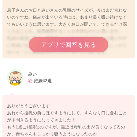
息子さんのお口とみいさんの乳頭のサイズが、今はまだ合わな
いのですね。痛みが出ている時には、あまり長く吸い続けなく
てもいいように思います。大きくお口が開いて、できるだけ深
く入ることを、毎回練習することが大切なのだと思います。
乳頭の保湿に加え、授乳前にしっかりとほぐすことで吸いやす
アプリで回答を見る
い乳頭になります。張っていてつらいので、授乳前にしっかり
ほぐすことに時間をかけていただきたいと思います。
息子さんは必ず大きくなります。お口と乳頭のサイズが合うと
きが必ずきます。その時まで、息子さんが飲み方を覚えておけ
るように、乳頭を痛めずに続けることが、今できることだと思
みい
いました。
妊娠42週
目安量の半分でもいいのです。飲めていることが大切です。母
乳はみいさんが息子さんのためにオーダーメイドで作っていま
す。目安量との比較ではなく、飲める量を維持し、増やすこと
ありがとうございます！
ができているかを確認していただきたいと思っています。
あれから授乳の前にほぐすようにして、すんなり口に含むこと
が手間きるようになってきました！
乳頭保護器をはじめのうちは使い、1−2ヶ月を目処に外す方法
もう1点ご相談なのですが、最近は母乳の出が良くなってるの
で、傷をつけずに分泌を維持する方法もあります。
か、赤ちゃんもしっかり吸うようになったのか
産後間もない今、みいさんの体力回復と睡眠確保も大切ですか