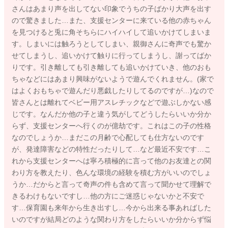
さんはあまり声を出してない印象でうちの子ばかり大声を出す
ので驚きました…また、支援センターに来ている他の赤ちゃん
を見つけると兎に角そちらにハイハイして追いかけてしまいま
す。しまいには触ろうとしてしまい、親御さんに奇声でも驚か
せてしまうし、追いかけて触りに行ってしまうし、謝ってばか
りです。引き離しても引き離しても追いかけていき、他のおも
ちゃなどにはあまり興味がないようで遊んでくれません。(家で
はよくおもちゃで遊んだり悪戯したりしてるのですが…)なので
皆さんとは離れてベビー用アスレチックなどで遊ぶしかない感
じです。なんだか他の子と違う気がしてどうしたらいいか分か
らず、支援センターへ行くのが億劫です。これはこの子の性格
なのでしょうか…まだこの月齢で心配しても仕方ないのです
が、発達障害などの特性だったりして…など最近不安です…こ
れから支援センターへは寧ろ積極的に言って他のお友達との関
わり方を教えたり、色んな環境の経験を積む方がいいのでしょ
うか…だからと言って奇声の件も含めて言って聞かせて理解で
きるわけもないですし…他の方にご迷惑じゃないかと不安で
す…保育園も来年から生き出すし…今から出来る事あればした
いのですが結局どのような関わり方をしたらいいか分からず悩