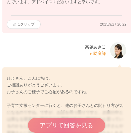
んでいます。アドバイスくださいますと幸いです。
1
クリップ
2025/9/27 20:22
高塚あきこ
助産師
ひよさん、こんにちは。
ご相談ありがとうございます。
お子さんのご様子でご心配があるのですね。
子育て支援センターに行くと、他のお子さんとの関わり方が気
になるのですね。ですが、お話を伺う限りですと、お家の中と
は異なる環境で、他の人にも興味があり、遊びたいと思ってい
アプリで回答を見る
るのかもしれませんね。ママさんとしては、周りのお子さんや
親御さんに迷惑になるのではないかとご心配になるかもしれま