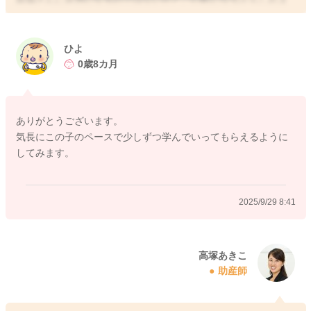
せんが、お子さんの好奇心があり、興味持って関わろうとして
いるのであれば、あまり妨げたくはないですよね。まだ他の人
との関わり方も練習中なので、最初はなかなかうまく関われな
ひよ
かったり、ママさんとしてはヒヤヒヤしてしまうこともあるの
0歳8カ月
かもしれませんが、次第にお子さんも他のお子さんとの関わり
方を学んでいきますよ。ですので、あまりご心配なさらずに、
お子さんの興味があるのは伸ばしてあげるようになさってもい
ありがとうございます。
いと思いますよ。保育園にも行かれるご予定があるということ
気長にこの子のペースで少しずつ学んでいってもらえるように
であれば、そこでもまた、他の人との関わり方を学んでいくこ
してみます。
とになると思いますよ。
2025/9/29 8:41
2025/9/28 15:54
高塚あきこ
助産師