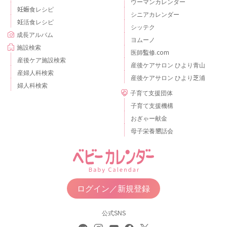
ウーマンカレンダー
妊娠食レシピ
シニアカレンダー
妊活食レシピ
シッテク
成長アルバム
ヨムーノ
施設検索
医師監修.com
産後ケア施設検索
産後ケアサロン ひより青山
産婦人科検索
産後ケアサロン ひより芝浦
婦人科検索
子育て支援団体
子育て支援機構
おぎゃー献金
母子栄養懇話会
ログイン／新規登録
公式SNS