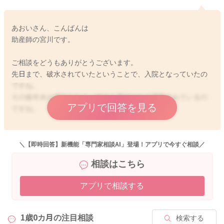
あおいさん、こんばんは
助産師の宮川です。
ご相談をどうもありがとうございます。
先日まで、破水されていたということで、入院となっていたの
ですね。
その後羊水の流出もなく、破水も否定されて退院されているの
アプリで回答を見る
ですね。
息子さんもひと月早く、破水をしてお産になっていたのです
ね。
＼【即時回答】新機能「専門家相談AI」登場！アプリで今すぐ相談／
切迫早産で服用などされていたのでしょうか？
相談はこちら
前回、そのような切迫早産になっておられた既往がありました
ら、繰り返すこともあります。お産になるタイミングも早くな
アプリで相談する
ることもありますよ。
しかし毎回妊娠経過は同じではなく、変わってくることもあり
1歳0カ月の
注目相談
検索する
ます。