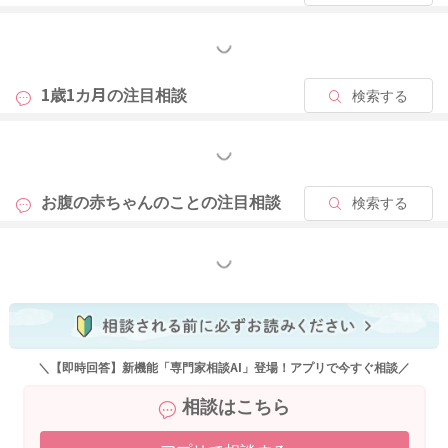
足元から冷え対策をされたり、出来るだけ無理をされないよう
に気を付けていただくことで、変わってくることもあるのでは
もっと見る
ないかと思います。
1歳1カ月の
注目相談
検索する
お腹の張りの原因も破水の原因もはっきりとしたことはわから
もっと見る
ないことがほとんどになります。
なので無意識にやってしまっていることになるのかもわからな
お腹の赤ちゃんのことの
注目相談
検索する
いのですが、上記の様なことを気を付けていただきつつ、赤ち
ゃんにも声をかけていただきながら過ごしていただけたらと思
います。
もっと見る
よかったら参考になさってみてください。
どうぞよろしくお願いします。
＼【即時回答】新機能「専門家相談AI」登場！アプリで今すぐ相談／
相談はこちら
2025/9/27 21:16