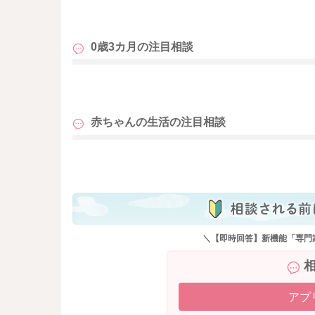
も
0歳3カ月の
注目相談
も
赤ちゃんの生活の
注目相談
も
＼【即時回答】新機能「専門
アプ