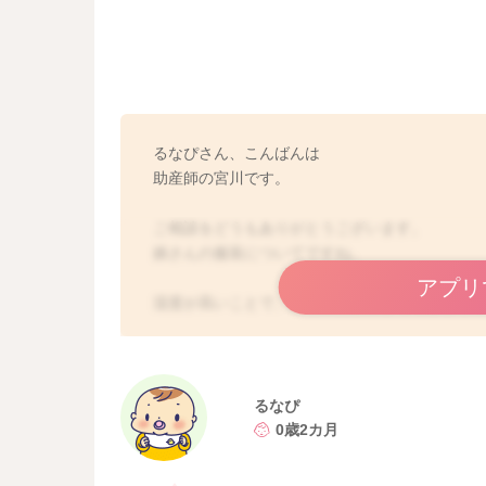
るなぴさん、こんばんは
助産師の宮川です。
ご相談をどうもありがとうございます。
娘さんの服装についてですね。
アプリ
湿度が高いことで、体感温度が上がってしまう
状況をみていただきながらエアコンと扇風機を
湿度が今回のように高めな時には、コンビ肌着
除湿に加えて、扇風機も活用されていたでしょ
そうして調整をされてから30分ほど経ってから
るなぴ
いですよ。
0歳2カ月
ほっぺがひんやりとしている状態だけの様でし