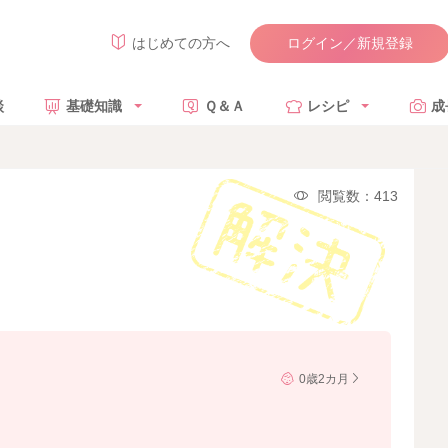
ログイン／新規登録
はじめての方へ
談
基礎知識
Ｑ＆Ａ
レシピ
成
閲覧数：413
0歳2カ月