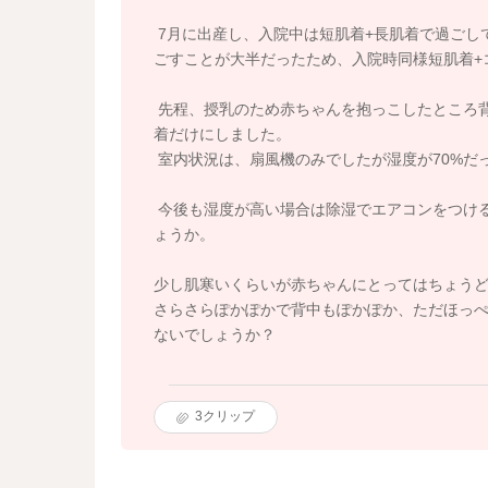
7月に出産し、入院中は短肌着+長肌着で過ごし
ごすことが大半だったため、入院時同様短肌着+コ
先程、授乳のため赤ちゃんを抱っこしたところ
着だけにしました。
室内状況は、扇風機のみでしたが湿度が70%だ
今後も湿度が高い場合は除湿でエアコンをつけ
ょうか。
少し肌寒いくらいが赤ちゃんにとってはちょう
さらさらぽかぽかで背中もぽかぽか、ただほっ
ないでしょうか？
3
クリップ