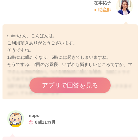
在本祐子
助産師
shioriさん、こんばんは。
ご利用頂きありがとうございます。
そうですね。
19時には眠たくなり、5時には起きてしまいますね。
そうですね。2回のお昼寝、いずれも悩ましいところですが、マ
マさんも2回の寝かしつけを御負担に感じる場合、1回にトライ
してみても良いと思いますよ。
アプリで回答を見る
1回であれば、添い乳しながら、ママさんも少しリラックスタイ
ムにしても良いと思います。
赤ちゃん時代の寝かしつけが、今後ずっと続くわけではありま
せんから、割り切ってしまうのでも良いと思いますよ。
5.6時に起床して眠たそうにする10-11時にお出かけしたり、昼
napo
ごはんを食べてしまうのもお勧めです。昼寝は、11-12時くらい
0歳11カ月
から寝始めて14時くらいまで一緒に休まれて良いと思います😊