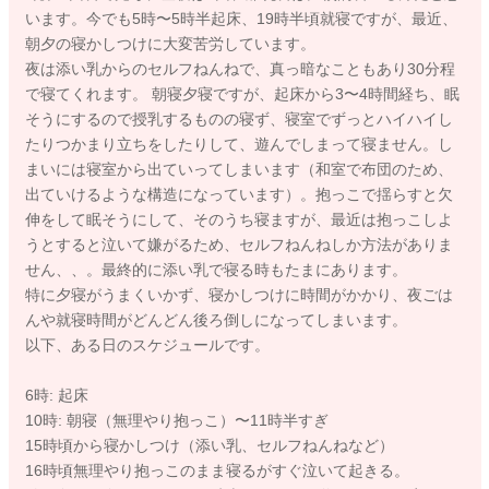
います。今でも5時〜5時半起床、19時半頃就寝ですが、最近、
朝夕の寝かしつけに大変苦労しています。
夜は添い乳からのセルフねんねで、真っ暗なこともあり30分程
で寝てくれます。 朝寝夕寝ですが、起床から3〜4時間経ち、眠
そうにするので授乳するものの寝ず、寝室でずっとハイハイし
たりつかまり立ちをしたりして、遊んでしまって寝ません。し
まいには寝室から出ていってしまいます（和室で布団のため、
出ていけるような構造になっています）。抱っこで揺らすと欠
伸をして眠そうにして、そのうち寝ますが、最近は抱っこしよ
うとすると泣いて嫌がるため、セルフねんねしか方法がありま
せん、、。最終的に添い乳で寝る時もたまにあります。
特に夕寝がうまくいかず、寝かしつけに時間がかかり、夜ごは
んや就寝時間がどんどん後ろ倒しになってしまいます。
以下、ある日のスケジュールです。
6時: 起床
10時: 朝寝（無理やり抱っこ）〜11時半すぎ
15時頃から寝かしつけ（添い乳、セルフねんねなど）
16時頃無理やり抱っこのまま寝るがすぐ泣いて起きる。