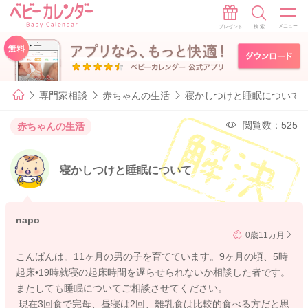
専門家相談
赤ちゃんの生活
寝かしつけと睡眠について
閲覧数：525
赤ちゃんの生活
寝かしつけと睡眠について
napo
0歳11カ月
こんばんは。11ヶ月の男の子を育てています。9ヶ月の頃、5時
起床•19時就寝の起床時間を遅らせられないか相談した者です。
またしても睡眠についてご相談させてください。
現在3回食で完母、昼寝は2回、離乳食は比較的食べる方だと思