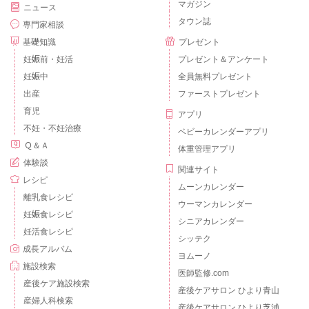
マガジン
ニュース
タウン誌
専門家相談
基礎知識
プレゼント
妊娠前・妊活
プレゼント＆アンケート
妊娠中
全員無料プレゼント
出産
ファーストプレゼント
育児
アプリ
不妊・不妊治療
ベビーカレンダーアプリ
Ｑ＆Ａ
体重管理アプリ
体験談
関連サイト
レシピ
ムーンカレンダー
離乳食レシピ
ウーマンカレンダー
妊娠食レシピ
シニアカレンダー
妊活食レシピ
シッテク
成長アルバム
ヨムーノ
施設検索
医師監修.com
産後ケア施設検索
産後ケアサロン ひより青山
産婦人科検索
産後ケアサロン ひより芝浦