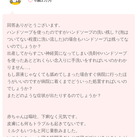
0歳1カ月
まずはお子さんのお肌トラブルが出たり、健康被害が出るよう
なことはご心配ないように思いますよ。
回答ありがとうございます。
ハンドソープを使ったのですがハンドソープの洗い残し？(泡は
ついてない程度に洗い流した)の場合もハンドソープは残ってな
2025/9/27 4:32
いのでしょうか？
出産してからすごい神経質になってしまい洗剤やハンドソープ
を使ったあとどれくらい念入りに手洗いをすればいいのかわか
りません…。
もし原液じゃなくても舐めてしまった場合すぐ病院に行ったほ
うがいいのですが病院に着くまでどういった処置すればいいの
でしょうか？
またどのような症状が出たりするのでしょうか？
赤ちゃんは嘔吐、下痢なく元気です。
皮膚にも何もトラブルも起きてないです。
ミルクもいつもと同じ量飲みました。