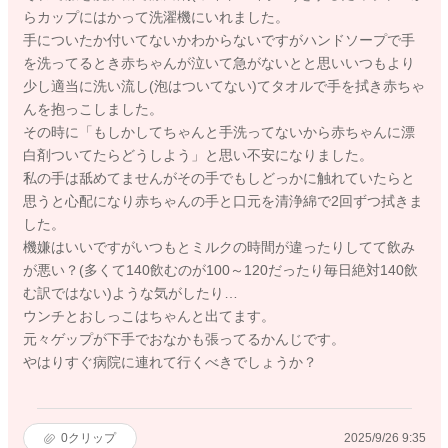
らカップにはかって洗濯機にいれました。
手についたか付いてないかわからないですがハンドソープで手
を洗ってるとき赤ちゃんが泣いて急がないとと思いいつもより
少し適当に洗い流し(泡はついてない)てタオルで手を拭き赤ちゃ
んを抱っこしました。
その時に「もしかしてちゃんと手洗ってないから赤ちゃんに漂
白剤ついてたらどうしよう」と思い不安になりました。
私の手は舐めてませんがその手でもしどっかに触れていたらと
思うと心配になり赤ちゃんの手と口元を清浄綿で2回ずつ拭きま
した。
機嫌はいいですがいつもとミルクの時間が違ったりしてて飲み
が悪い？(多くて140飲むのが100～120だったり毎日絶対140飲
む訳ではない)ような気がしたり…
ウンチとおしっこはちゃんと出てます。
元々ゲップが下手でおなかも張ってるかんじです。
やはりすぐ病院に連れて行くべきでしょうか？
0
クリップ
2025/9/26 9:35