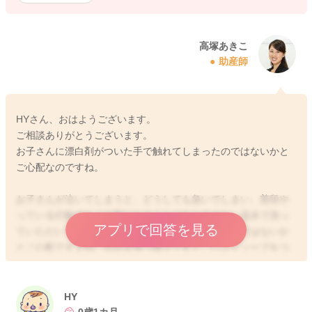
高塚あきこ
助産師
HYさん、おはようございます。
ご相談ありがとうございます。
お子さんに漂白剤がついた手で触れてしまったのではないかと
ご心配なのですね。
お子さんが泣いてしまうと、どうしても急いでしまい、普段や
っている行動でもご心配になることがありますね。流水で洗っ
アプリで回答を見る
ていただいても、お子さんのお肌についてしまうのではないか
とご心配ですよね。お話を伺う限りですと、ハンドソープをつ
けて手を洗っていただいているので、おそらく漂白剤は洗い流
されていると思いますよ。万が一残っていたとしても、洗って
いる過程でかなりの濃度に希釈されていると思います。原液が
HY
そのままお子さんのお肌に触れてしまったわけではないので、