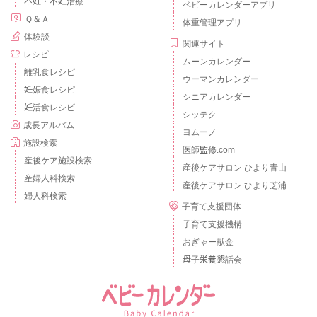
不妊・不妊治療
ベビーカレンダーアプリ
Ｑ＆Ａ
体重管理アプリ
体験談
関連サイト
レシピ
ムーンカレンダー
離乳食レシピ
ウーマンカレンダー
妊娠食レシピ
シニアカレンダー
妊活食レシピ
シッテク
成長アルバム
ヨムーノ
施設検索
医師監修.com
産後ケア施設検索
産後ケアサロン ひより青山
産婦人科検索
産後ケアサロン ひより芝浦
婦人科検索
子育て支援団体
子育て支援機構
おぎゃー献金
母子栄養懇話会