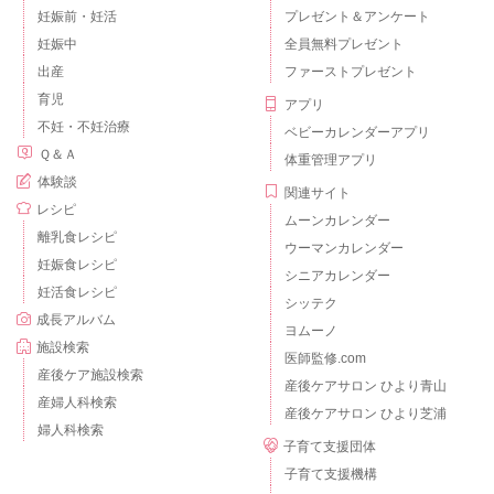
妊娠前・妊活
プレゼント＆アンケート
妊娠中
全員無料プレゼント
出産
ファーストプレゼント
育児
アプリ
不妊・不妊治療
ベビーカレンダーアプリ
Ｑ＆Ａ
体重管理アプリ
体験談
関連サイト
レシピ
ムーンカレンダー
離乳食レシピ
ウーマンカレンダー
妊娠食レシピ
シニアカレンダー
妊活食レシピ
シッテク
成長アルバム
ヨムーノ
施設検索
医師監修.com
産後ケア施設検索
産後ケアサロン ひより青山
産婦人科検索
産後ケアサロン ひより芝浦
婦人科検索
子育て支援団体
子育て支援機構