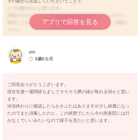
その後から出血していたということで、
とても驚かれたと思います。
消毒をされたようなので、ひとまず様子を見てみてください。
アプリで回答を見る
明日にでも産院へ、状況を伝えて受診の有無についてご相談く
ださい。
日齢はわからないのですが、まだしっかりへそもがくっついて
いるようにも感じました。
もしもおへそ周りに赤みや腫れ、匂いなど気になることがあり
chi
ましたら、併せて産院へお伝えください。
0歳0カ月
どうぞよろしくお願いします。
ご回答ありがとうございます。
現在生後一週間経ちましてそろそろ臍の緒が取れる頃かと思い
ます。
2025/9/25 23:00
沐浴終わりに確認したらかさぶたはありますが少し綺麗になっ
たのでまた消毒したのと、この状態でしたら今の所産院には行
かなくていいみたいなので様子を見たいと思います。