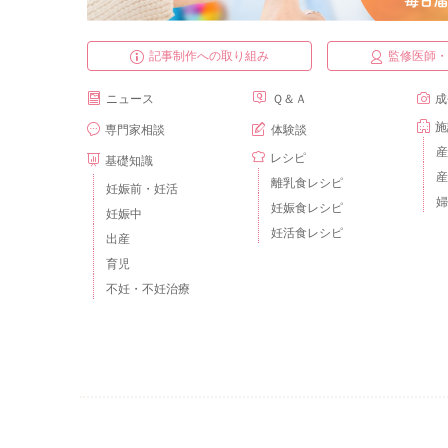
記事制作への取り組み
監修医師
ニュース
Ｑ＆Ａ
成
施
専門家相談
体験談
産
レシピ
基礎知識
産
離乳食レシピ
妊娠前・妊活
婦
妊娠食レシピ
妊娠中
妊活食レシピ
出産
育児
不妊・不妊治療
ベビーカレンダーとは？
運営会社