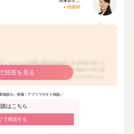
高塚あきこ
助産師
ので、ママさんの身体は産後貧血傾向である場合が多いで
ともあり、授乳をしていると、ママさんの身体から常に血
で回答を見る
は悪露が出ていることもあり、尚更貧血になりやすいかと
かり摂っていただいたり、鉄分の多い食材を意識的に摂
もあります。ですが、それでもなかなか立ちくらみが良く
家相談AI」登場！アプリで今すぐ相談／
血になっていたりすることもあるのかもしれませんね。鉄
ますので、おかかりつけの婦人科、または内科でご相談な
相談はこちら
リで相談する