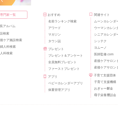
・専門家一覧
おすすめ
関連サイト
名前ランキング検索
ムーンカレンダ
長アルバム
アワード
ウーマンカレン
設検索
マガジン
シニアカレンダ
後ケア施設検索
タウン誌
シッテク
婦人科検索
ヨムーノ
プレゼント
人科検索
医師監修.com
プレゼント＆アンケート
産後ケアサロン 
全員無料プレゼント
産後ケアサロン 
ファーストプレゼント
子育て支援団体
アプリ
子育て支援機構
ベビーカレンダーアプリ
おぎゃー献金
体重管理アプリ
母子栄養懇話会
個人情報の取扱いについて
外部送信について
ご利用のルールとマナー
広告掲載