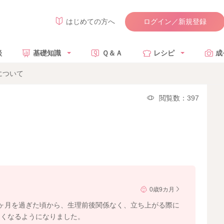
ログイン／新規登録
はじめての方へ
談
基礎知識
Ｑ＆Ａ
レシピ
成
について
閲覧数：397
0歳9カ月
ヶ月を過ぎた頃から、生理前後関係なく、立ち上がる際に
痛くなるようになりました。