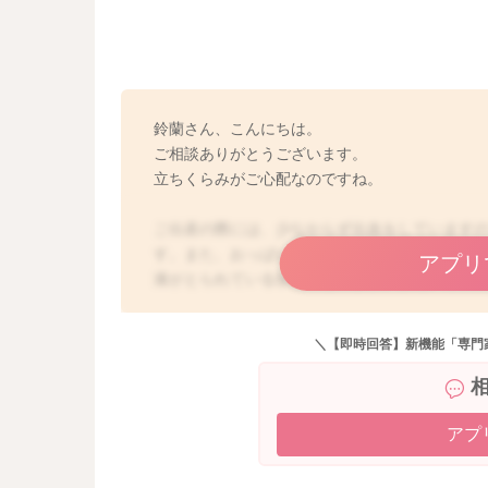
鈴蘭さん、こんにちは。
ご相談ありがとうございます。
立ちくらみがご心配なのですね。
ご出産の際には、少なからず出血をしています
す。また、おっぱいは血液から作られているこ
アプリ
液がとられている状態になります。また、産後
思います。栄養バランスの取れたお食事をしっ
る、十分な休息をとるなどで改善してくること
＼【即時回答】新機能「専門
ならない場合には、やはり自覚のないうちに貧
剤などを処方してもらった方がいい場合もあり
さってみてくださいね。
アプ