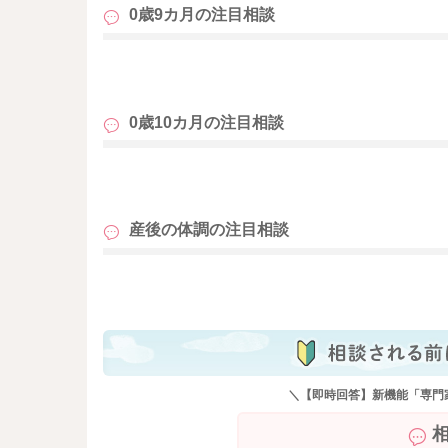
0歳9カ月の
注目相談
も
0歳10カ月の
注目相談
も
産後の体調の
注目相談
も
＼【即時回答】新機能「専門