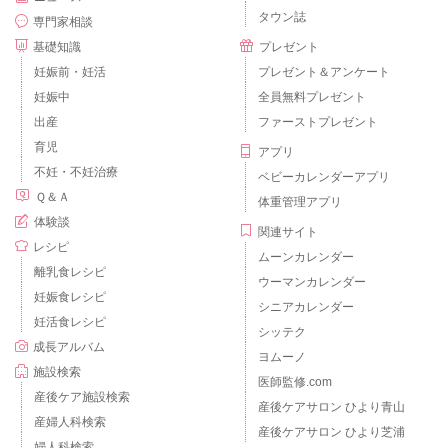
タウン誌
専門家相談
基礎知識
プレゼント
妊娠前・妊活
プレゼント＆アンケート
妊娠中
全員無料プレゼント
出産
ファーストプレゼント
育児
アプリ
不妊・不妊治療
ベビーカレンダーアプリ
Ｑ＆Ａ
体重管理アプリ
体験談
関連サイト
レシピ
ムーンカレンダー
離乳食レシピ
ウーマンカレンダー
妊娠食レシピ
シニアカレンダー
妊活食レシピ
シッテク
成長アルバム
ヨムーノ
施設検索
医師監修.com
産後ケア施設検索
産後ケアサロン ひより青山
産婦人科検索
産後ケアサロン ひより芝浦
婦人科検索