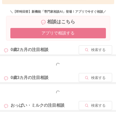
どうぞよろしくお願いします。
＼【即時回答】新機能「専門家相談AI」登場！アプリで今すぐ相談／
また、大変恐縮ですが、ベビーカレンダー事務局から、以下の
相談はこちら
ような連絡を受けておりますので、お手間をおかけして申し訳
ありませんが、下記をお読みいただき、ご理解いただけますと
アプリで相談する
幸いです。
【新しい内容のご相談に関して】
0歳2カ月の
注目相談
検索する
こんにちは、ベビーカレンダー事務局です。
いつもベビーカレンダーの専門家相談コーナーをご利用くださ
り、ありがとうございます。
もっと見る
大変恐縮ではございますが、新しい内容のご相談に関しまして
0歳3カ月の
注目相談
検索する
は、相談検索の精度向上の為、「回答に対する返信」ではな
く、新たにご相談内容を投稿していただけますと幸いです。
もっと見る
同じようなお悩みをお持ちの方が相談を簡単に検索できること
おっぱい・ミルクの
注目相談
検索する
により、お悩みの解決に繋がる可能性がございます。大変お手
間ではございますが、ご理解いただけますと幸いです。