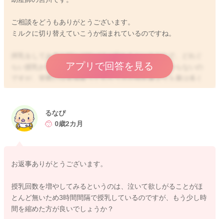
ご相談をどうもありがとうございます。
ミルクに切り替えていこうか悩まれているのですね。
搾乳をしてみると60〜100mlほど絞れるということで、どれぐ
アプリで回答を見る
らい授乳から間隔をあけていた時の量になるのかわからないの
ですが、実際には直接吸ってもらう方が搾乳量よりも量は多く
なると言われますよ。
お胸の状態もわからないことがありますので、足りているのか
るなぴ
どうか判断が難しいのですが、体重の増えも順調な様なので、
0歳2カ月
それだけおっぱいを飲むこともできているのだと思いました。
満腹中枢が形成されてきて、飲み方が変わってきている可能性
もあります。
お返事ありがとうございます。
吸ってくれる時間が短くなっている分、授乳回数を増やしてみ
るのもいいですよ。
授乳回数を増やしてみるというのは、泣いて欲しがることがほ
起きている時よりも、寝ぼけている時の方がしっかりと飲んで
とんど無いため3時間間隔で授乳しているのですが、もう少し時
くれることもあります。
間を縮めた方が良いでしょうか？
そのタイミングを活かしてみるのもいいですよ。