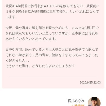
就寝3~4時間前に搾母乳(140~160㎖)を飲んでもらい、就寝前に
詳しい授乳の状況はわからないのですが、もしミルクを寝る前
ミルク160㎖を飲み5時間後に直母で授乳、という流れになって
にあげてもらってから、母乳同士の授乳間隔が6時間以上開くこ
います。
とが習慣になっていて、今後夜間の母乳をあげる機会を増やす
のは、大変そうだということでしたら、体重の増えを見ながら
今後、母や家族に娘を預ける時のためにも、ミルクは1日1回で
ミルクの割合を増やしてもらっていいと思いますよ。
きれば飲んでもらいたいと思っていますが、基本的には母乳を
あたえていきたいと思っています。
夜間6時間以上におっぱいをあげる間隔が開くことが習慣になっ
てくると、分泌が減ってきてしまうことがあります。
日中や夜間、眠っているときは大抵口元に乳を寄せても飲んで
母乳の分泌を増やす様にされたい時には、間隔に気つけていた
くれない時が多く、足の裏や、脇腹をくすぐってみてもまった
だくといいと思いますが、こだわりがそこまでない時には、ミ
く起きません ､､
ルクを様子をみつつ増やしてみてください。
そういった際は、どうしたらよいでしょうか？
便秘がちになっていることも、お腹の中の環境が変わってきた
ことでかもしれませんし、書かれているようにお哺乳量が少な
2025/9/25 22:03
くなってきていることがあるからかもしれません。
試しに授乳回数を増やしてみてもらったり、ミルクを追加する
機会を増やしてみて、また排便のペースに変化が見られるよう
になるのかをみていただくのもいいかもしれません。
宮川めぐみ
助産師