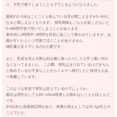
り、片乳で寝てしまうこともででくるようになりました。
最初の2~3分はごくごくと飲んでいる音が聞こえますが5~6分に
なると聞こえなくなります。 授乳間隔もこちらが起こさないと
5~6時間平気で空いてしまうことがあります。
基本的に2時間半~3時間を目安に起こして吸わせていますが、お
腹がすいたという空腹で泣くことがありません。
哺乳量が足りているのか心配です。
また、乳首を咥える際も顔を横に振ったりして上手く吸い付か
なくなってきました。 この際、母乳はまだ出ているけどきちん
と飲めているか不安なことからミルクへ移行したい気持ちもあ
り葛藤しています。
このような状況で母乳は足りているのでしょうか。
最近は搾乳をしても60~100㎖程度しか取れないことがほとんど
です。
9/18(木)に助産師訪問があり、体重の増えとしては32.1g/日との
ことでした。