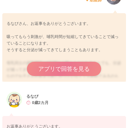
よかったら参考になさってみてください。
どうぞよろしくお願いします。
るなびさん、お返事をありがとうございます。
吸ってもらう刺激が、哺乳時間が短縮してきていることで減っ
2025/9/25 21:34
ていることになります。
そうすると分泌が減ってきてしまうこともあります。
母乳同士の授乳間隔が6時間以上開くようになることでも、分泌
アプリで回答を見る
が減ってきてしまうこともあります。
なのでお子さんがあまり欲しがっていなくても勧めてみるのも
良いかと思いました。
実際のところはわからないのですが、足の裏を刺激する強さが
るなぴ
優しかったりすることもあるかもしれません。足の裏の刺激と
0歳2カ月
並行して、体をくすぐってみて、しっかりとワーワーと泣か
せ、しっかりと起こしてから飲ませてあげてみることを日中で
あれば、されてみてもいいかもしれません。
お返事ありがとうございます。