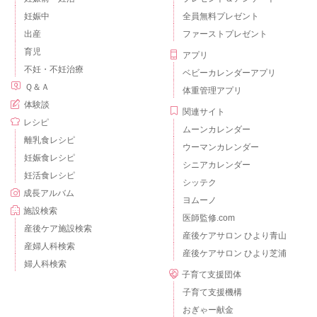
妊娠中
全員無料プレゼント
出産
ファーストプレゼント
育児
アプリ
不妊・不妊治療
ベビーカレンダーアプリ
Ｑ＆Ａ
体重管理アプリ
体験談
関連サイト
レシピ
ムーンカレンダー
離乳食レシピ
ウーマンカレンダー
妊娠食レシピ
シニアカレンダー
妊活食レシピ
シッテク
成長アルバム
ヨムーノ
施設検索
医師監修.com
産後ケア施設検索
産後ケアサロン ひより青山
産婦人科検索
産後ケアサロン ひより芝浦
婦人科検索
子育て支援団体
子育て支援機構
おぎゃー献金