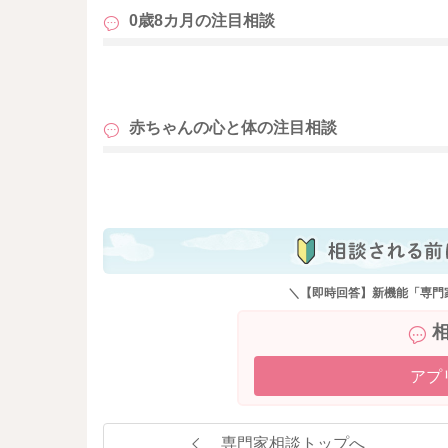
0歳8カ月の
注目相談
も
赤ちゃんの心と体の
注目相談
も
＼【即時回答】新機能「専門
アプ
専門家相談トップへ