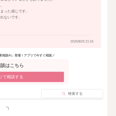
た。
しまった感じです。
手までに左右交互で体重が乗るようなイメージで軽く床に
しれないです。
。
さんの動き方も変わることがあるかもしれないと思いまし
2025/9/25 21:16
床の上でごろごろと動いてもらう時間を引き続き多く取る
家相談AI」登場！アプリで今すぐ相談／
相談はこちら
リで相談する
検索する
2025/9/25 20:02
っと見る