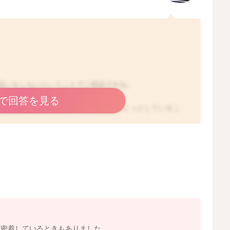
這いをしないということでご相談ですね。
で回答を見る
ということで、普段はうつぶせの状態でじっとしているこ
おもちゃを数センチ先に置いてみても取る事は難しいでし
伸ばすという事は、もう片方の肘から先の腕だけで頭や上
し、筋力も必要になると思います。また娘さんのうつぶせ
てくることがあるかもしれません。
るように腕があるといいと思います。
したり、足を動かされるとバランスが崩れてしまうような
に密着しているときもありました。