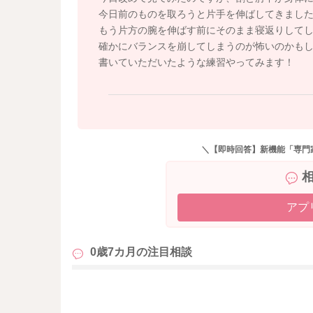
感覚になって怖いのかなとも思いました。
今日前のものを取ろうと片手を伸ばしてきまし
もう片方の腕を伸ばす前にそのまま寝返りして
うつ伏せの時に体重を支えている、肘から先の
確かにバランスを崩してしまうのが怖いのかも
押し付けてあげてみるのもいいかもしれません
書いていただいたような練習やってみます！
そのような動き方を知るきっかけがあると、娘
た。
お座りをしてもらうのではなく、上記のように
ようにされると良いですよ。
＼【即時回答】新機能「専門
いかがでしょうか？
よかったら参考になさってみてください。
どうぞよろしくお願いします。
アプ
0歳7カ月の
注目相談
も