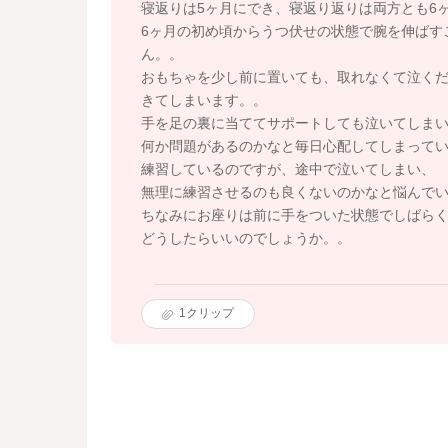
寝返りは5ヶ月にでき、寝返り返りは両方とも6
6ヶ月の初め頃からうつ伏せの状態で腕を伸ばす
ん。。
おもちゃを少し前に置いても、取れなくて泣く
きてしまいます。。
手を足の裏に当ててサポートしても泣いてしま
何か問題があるのかなと毎日心配してしまって
練習しているのですが、途中で泣いてしまい、
無理に練習させるのも良くないのかなと悩んで
ちなみにお座りは前に手をついた状態でしばら
どうしたらいいのでしょうか。。
1
クリップ