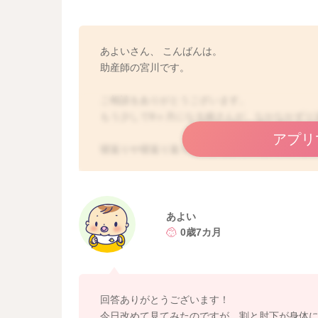
あよいさん、 こんばんは。
助産師の宮川です。
ご相談をありがとうございます。
もう少しで8ヶ月になる娘さんが、なかなかずり
アプリ
寝返りや寝返り返りはできるようになっている
とが多いのでしょうか？
腕を伸ばす事はできていたということですが、
ょうか？
頭や上半身を支える、肘から下の腕を前に片方
あよい
半身を支えるようになります。
0歳7カ月
これはなかなかバランス感覚も必要になります
のときの腕の位置はいかがでしょうか？
腕のある位置によっても、体の使い方が変わっ
娘さんの肘があまり開くことなく、体に添わせ
回答ありがとうございます！
体を支えることに必死で、なかなか手を前に出
今日改めて見てみたのですが、割と肘下が身体