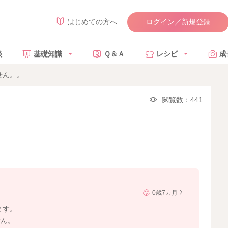
ログイン／新規登録
はじめての方へ
談
基礎知識
Ｑ＆Ａ
レシピ
成
せん。。
閲覧数：441
0歳7カ月
ます。
せん。