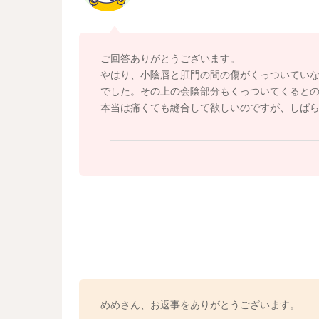
一度しっかりと状況を見てもらうといいですよ
再縫合してもらうことになると思います。
その時には、局所麻酔を使っての処置となりま
ご回答ありがとうございます。
やはり、小陰唇と肛門の間の傷がくっついてい
どうぞよろしくお願いします。
でした。その上の会陰部分もくっついてくると
本当は痛くても縫合して欲しいのですが、しば
めめさん、お返事をありがとうございます。