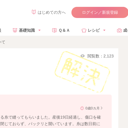
ログイン／新規登録
はじめての方へ
談
基礎知識
Ｑ＆Ａ
レシピ
成
いて
閲覧数：2,123
0歳0カ月
る糸で縫ってもらいました。産後19日経過し、傷口を確
が閉じておらず、パックリと開いています。糸は数日前に