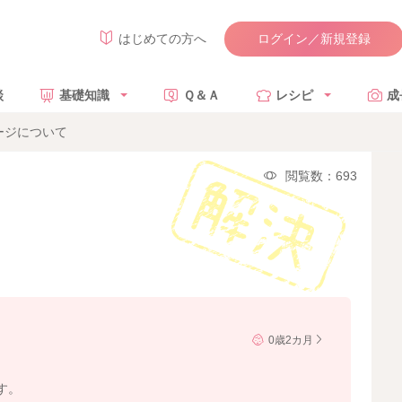
ログイン／新規登録
はじめての方へ
談
基礎知識
Ｑ＆Ａ
レシピ
成
ージについて
閲覧数：693
0歳2カ月
す。