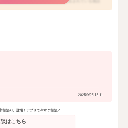
分かりませんが、ご心配であれば、申し込まれている施設
マッサージが1日半程度しか空いていないことが問題ない
2025/9/25 14:53
2025/9/25 15:11
家相談AI」登場！アプリで今すぐ相談／
相談はこちら