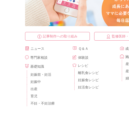
記事制作への取り組み
監修医師
ニュース
Ｑ＆Ａ
成
施
専門家相談
体験談
産
レシピ
基礎知識
産
離乳食レシピ
妊娠前・妊活
婦
妊娠食レシピ
妊娠中
妊活食レシピ
出産
育児
不妊・不妊治療