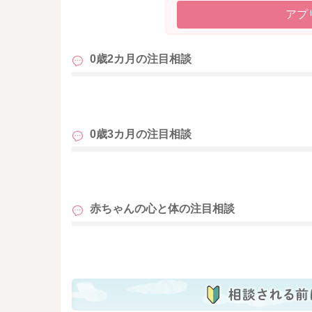
アプ
0歳2カ月の
注目相談
も
0歳3カ月の
注目相談
も
赤ちゃんの心と体の
注目相談
も