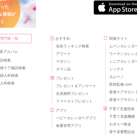
・専門家一覧
おすすめ
関連サイト
名前ランキング検索
ムーンカレンダ
長アルバム
アワード
ウーマンカレン
設検索
マガジン
シニアカレンダ
後ケア施設検索
タウン誌
シッテク
婦人科検索
ヨムーノ
プレゼント
人科検索
医師監修.com
プレゼント＆アンケート
産後ケアサロン 
全員無料プレゼント
産後ケアサロン 
ファーストプレゼント
子育て支援団体
アプリ
子育て支援機構
ベビーカレンダーアプリ
おぎゃー献金
体重管理アプリ
母子栄養懇話会