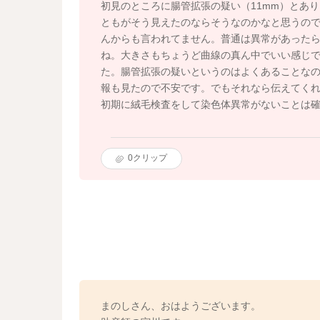
初見のところに腸管拡張の疑い（11mm）とあ
ともがそう見えたのならそうなのかなと思うの
んからも言われてません。普通は異常があった
ね。大きさもちょうど曲線の真ん中でいい感じで
た。腸管拡張の疑いというのはよくあることな
報も見たので不安です。でもそれなら伝えてく
初期に絨毛検査をして染色体異常がないことは
0
クリップ
まのしさん、おはようございます。