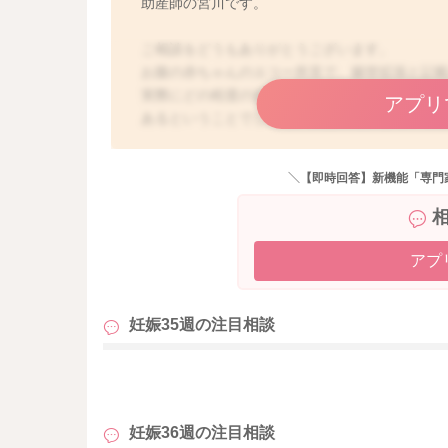
助産師の宮川です。
ご相談をどうもありがとうございます。
お腹の赤ちゃんのエコー所見で、腸管拡張と記
実際にどの程度の拡張になるのか、問題になる
アプリ
あるということでしたら、自然に軽快していく
れません。
経過を見ていても拡張の度合いが進む様子もな
＼【即時回答】新機能「専門
せん。
羊水量にも異常がないようでしたら、問題はな
アプ
よかったら参考になさってみてください。
どうぞよろしくお願いします。
妊娠35週の
注目相談
も
妊娠36週の
注目相談