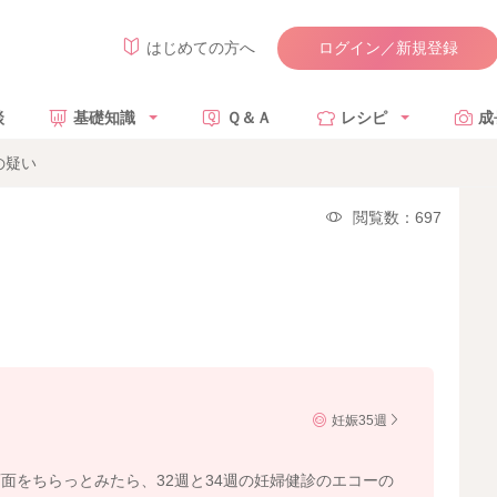
ログイン／新規登録
はじめての方へ
談
基礎知識
Ｑ＆Ａ
レシピ
成
の疑い
閲覧数：697
妊娠35週
面をちらっとみたら、32週と34週の妊婦健診のエコーの