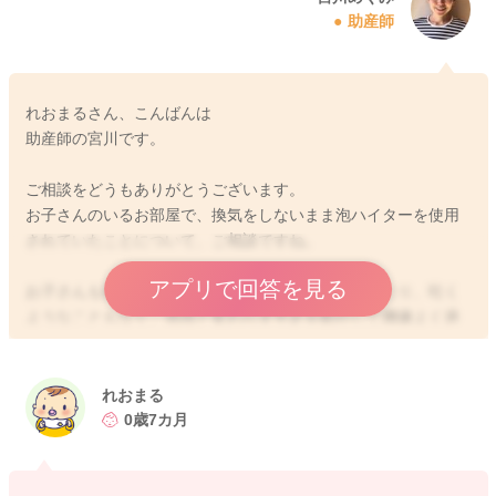
助産師
れおまるさん、こんばんは
助産師の宮川です。
ご相談をどうもありがとうございます。
お子さんのいるお部屋で、換気をしないまま泡ハイターを使用
されていたことについて、ご相談ですね。
アプリで回答を見る
お子さんも機嫌や飲みが悪くなったり、ぐったりしたり、吐く
ようなこともなく、普段と変わらず手足を動かして機嫌よく過
ごしてくれていた様でしたら、問題はないのではないかと思い
ますよ。
れおまる
また今後は換気を徹底していただいたりと気をつけていただけ
0歳7カ月
ると良いのかなと思いました。
よかったら参考になさってみてください。