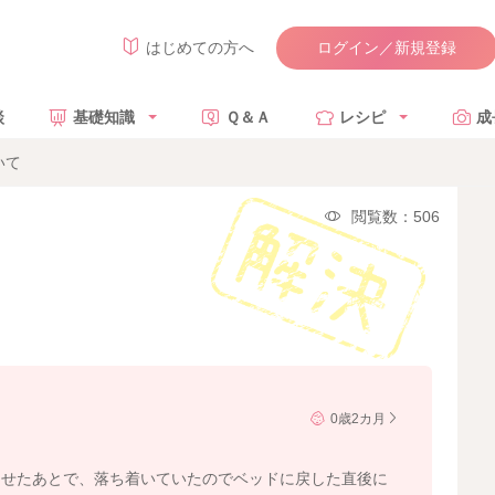
ログイン／新規登録
はじめての方へ
談
基礎知識
Ｑ＆Ａ
レシピ
成
いて
閲覧数：506
0歳2カ月
させたあとで、落ち着いていたのでベッドに戻した直後に