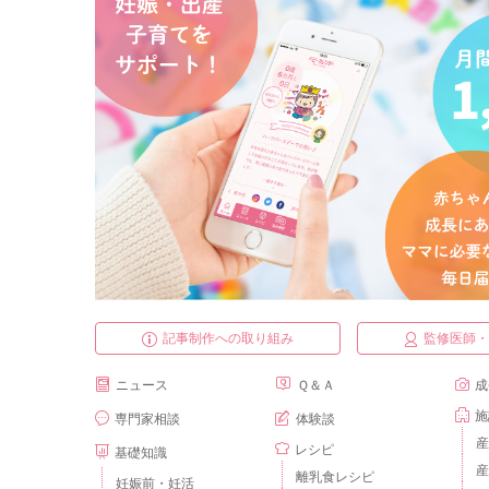
記事制作への取り組み
監修医師
ニュース
Ｑ＆Ａ
成
施
専門家相談
体験談
産
レシピ
基礎知識
産
離乳食レシピ
妊娠前・妊活