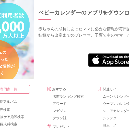
赤ちゃんの成長にあったママに必要な情報が毎日
妊娠から出産までのプレママ、子育て中のママ・
・専門家一覧
おすすめ
関連サイト
名前ランキング検索
ムーンカレンダ
長アルバム
アワード
ウーマンカレン
設検索
マガジン
シニアカレンダ
後ケア施設検索
タウン誌
シッテク
婦人科検索
ヨムーノ
プレゼント