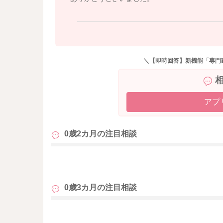
＼【即時回答】新機能「専門
アプ
0歳2カ月の
注目相談
も
0歳3カ月の
注目相談
も