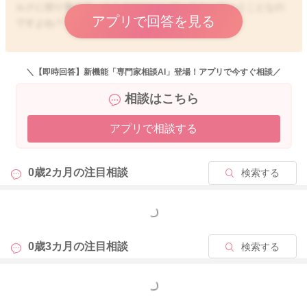
ルクに切り替えて、ミルクだけにしていきたいということなの
アプリで回答を見る
ですよね？
まだ復帰まで半年近くはあると思います。
それまでに離乳食も始まっていると思いますし、息子さんの授
＼【即時回答】新機能「専門家相談AI」登場！アプリで今すぐ相談／
乳のペースも変わっていくと思います。
相談はこちら
なので、今はいつも通りに授乳を続けいただくといいと思いま
す。
アプリで相談する
成長に伴い、息子さんの飲み方のペースも変わってくることも
考えられます。
0歳2カ月の
注目相談
検索する
そうなった際に、また復帰を意識した時の授乳のペースに近づ
けやすくなることもあるかと思いました。
年明けぐらいから、今よりも復帰を意識した授乳方法を考えて
もっと見る
いかれるのでも間に合うと思いますよ。
0歳3カ月の
注目相談
検索する
どうぞよろしくお願いします。
もっと見る