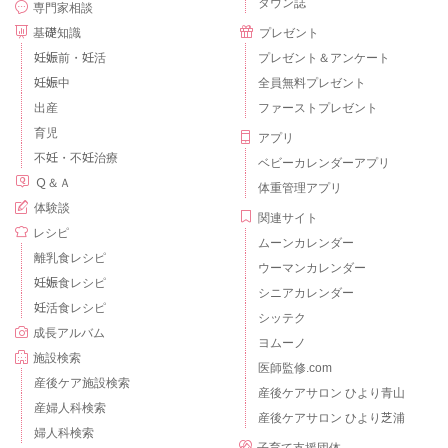
タウン誌
専門家相談
基礎知識
プレゼント
妊娠前・妊活
プレゼント＆アンケート
妊娠中
全員無料プレゼント
出産
ファーストプレゼント
育児
アプリ
不妊・不妊治療
ベビーカレンダーアプリ
Ｑ＆Ａ
体重管理アプリ
体験談
関連サイト
レシピ
ムーンカレンダー
離乳食レシピ
ウーマンカレンダー
妊娠食レシピ
シニアカレンダー
妊活食レシピ
シッテク
成長アルバム
ヨムーノ
施設検索
医師監修.com
産後ケア施設検索
産後ケアサロン ひより青山
産婦人科検索
産後ケアサロン ひより芝浦
婦人科検索
子育て支援団体