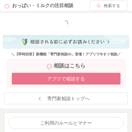
2025/9/24 18:40
おっぱい・ミルクの
注目相談
検索する
もっと見る
＼【即時回答】新機能「専門家相談AI」登場！アプリで今すぐ相談／
相談はこちら
アプリで相談する
専門家相談トップへ
ご利用のルールとマナー