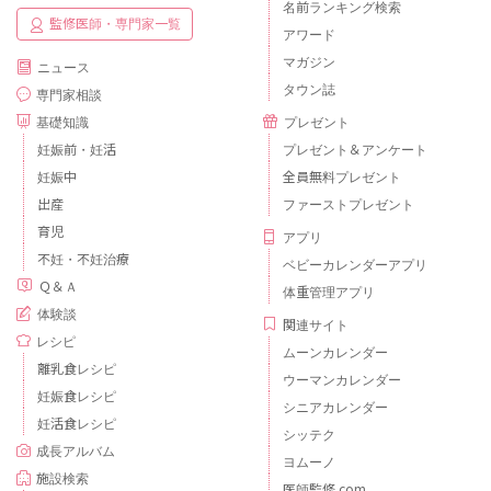
名前ランキング検索
監修医師・専門家一覧
アワード
マガジン
ニュース
タウン誌
専門家相談
基礎知識
プレゼント
妊娠前・妊活
プレゼント＆アンケート
妊娠中
全員無料プレゼント
出産
ファーストプレゼント
育児
アプリ
不妊・不妊治療
ベビーカレンダーアプリ
Ｑ＆Ａ
体重管理アプリ
体験談
関連サイト
レシピ
ムーンカレンダー
離乳食レシピ
ウーマンカレンダー
妊娠食レシピ
シニアカレンダー
妊活食レシピ
シッテク
成長アルバム
ヨムーノ
施設検索
医師監修.com