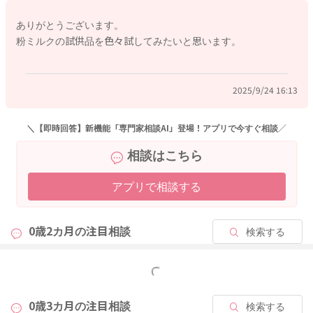
ていただくのもいいと思います。
ありがとうございます。
なのでお子さんに合いそうなのかを見えいくのであれば、3番が
粉ミルクの試供品を色々試してみたいと思います。
いいようには思いました。
以前のように便秘がちになるなと思われたら、その時点で終わ
2025/9/24 16:13
りにされるといいと思いますよ。
よかったら参考になさってみてください。
＼【即時回答】新機能「専門家相談AI」登場！アプリで今すぐ相談／
どうぞよろしくお願いします。
相談はこちら
アプリで相談する
2025/9/24 13:00
0歳2カ月の
注目相談
検索する
もっと見る
0歳3カ月の
注目相談
検索する