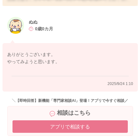
てみたり、刺激をしてみることでも、抵抗をするようにその方
向に向かって力を入れることができるかもしれません。
ぬぬ
また腰からお尻にかけて丸くなれるように抱っこをされてみる
0歳0カ月
ことで、お腹にグッと力が入れやすくなって、うんちが出てく
れることもあるかもしれません。
ありがとうございます。
水分不足になるのかどうかわからないのですが、授乳の回数、
やってみようと思います。
おっぱいをあげていただく回数だけでも意識的に増やしてみる
のもいいですよ。
そうしていただくことでも、排便パターンが変わってくること
2025/9/24 1:10
もあるかもしれません。
どうぞよろしくお願いします。
＼【即時回答】新機能「専門家相談AI」登場！アプリで今すぐ相談／
相談はこちら
アプリで相談する
2025/9/23 21:01