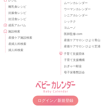
レシピ
ムーンカレンダー
離乳食レシピ
ウーマンカレンダー
妊娠食レシピ
シニアカレンダー
妊活食レシピ
シッテク
成長アルバム
ヨムーノ
施設検索
医師監修.com
産後ケア施設検索
産後ケアサロン ひより青山
産婦人科検索
産後ケアサロン ひより芝浦
婦人科検索
子育て支援団体
子育て支援機構
おぎゃー献金
母子栄養懇話会
ログイン／新規登録