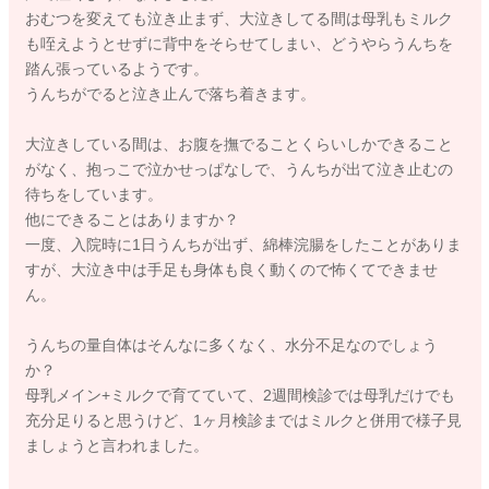
おむつを変えても泣き止まず、大泣きしてる間は母乳もミルク
も咥えようとせずに背中をそらせてしまい、どうやらうんちを
踏ん張っているようです。
うんちがでると泣き止んで落ち着きます。
大泣きしている間は、お腹を撫でることくらいしかできること
がなく、抱っこで泣かせっぱなしで、うんちが出て泣き止むの
待ちをしています。
他にできることはありますか？
一度、入院時に1日うんちが出ず、綿棒浣腸をしたことがありま
すが、大泣き中は手足も身体も良く動くので怖くてできませ
ん。
うんちの量自体はそんなに多くなく、水分不足なのでしょう
か？
母乳メイン+ミルクで育てていて、2週間検診では母乳だけでも
充分足りると思うけど、1ヶ月検診まではミルクと併用で様子見
ましょうと言われました。